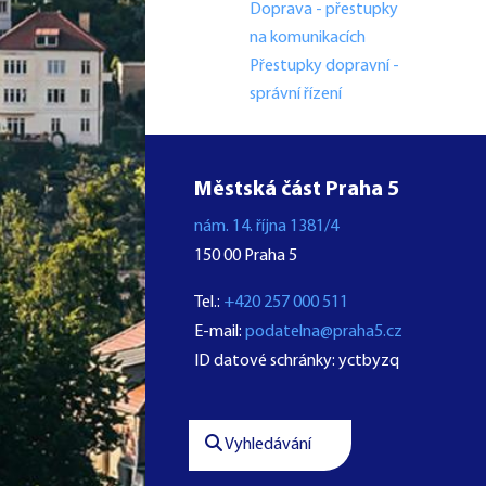
Doprava - přestupky
na komunikacích
Přestupky dopravní -
správní řízení
Městská část Praha 5
nám. 14. října 1381/4
150 00 Praha 5
Tel.:
+420 257 000 511
E-mail:
podatelna@praha5.cz
ID datové schránky: yctbyzq
Vyhledávání