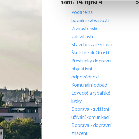
nám. 14. října 4
Š
Podatelna
Sociální záležitosti
Živnostenské
záležitosti
Stavební záležitosti
Školské záležitosti
Přestupky dopravní -
objektivní
odpovědnost
Komunální odpad
Lovecké a rybářské
lístky
Doprava - zvláštní
užívání komunikací
Doprava - dopravní
značení