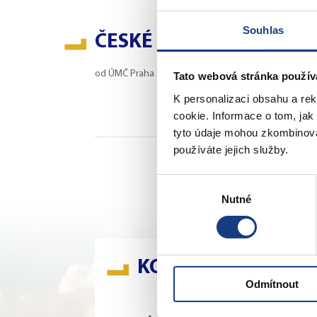
Souhlas
ČESKÉ DRÁHY
od
ÚMČ Praha 5
|
16. června 2004
Tato webová stránka použív
K personalizaci obsahu a re
cookie. Informace o tom, jak
tyto údaje mohou zkombinovat
používáte jejich služby.
5. stránka z ce
Výběr
Nutné
souhlasu
KONTAKTY
Odmítnout