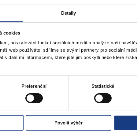
Detaily
á cookies
klam, poskytování funkcí sociálních médií a analýze naší návšt
 náš web používáte, sdílíme se svými partnery pro sociální média
 s dalšími informacemi, které jste jim poskytli nebo které získa
lkem 163
« První
«
...
3
4
5
6
7
...
10
20
30
...
»
Posled
Preferenční
Statistické
Povolit výběr