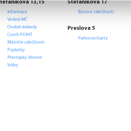
tefánikova 13,15
Štefánikova 17
Informace
Bytové záležitosti
Vedení MČ
Osobní doklady
Preslova 5
Czech POINT
Parkovací karty
Matriční záležitosti
Poplatky
Přestupky obecné
Volby