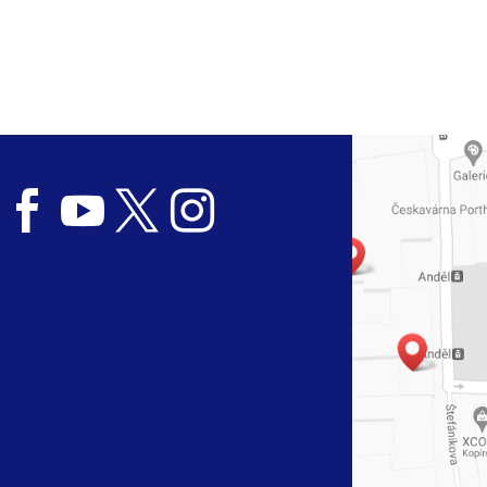



