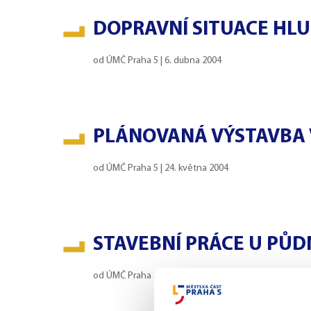
DOPRAVNÍ SITUACE HL
od
ÚMČ Praha 5
|
6. dubna 2004
PLÁNOVANÁ VÝSTAVBA 
od
ÚMČ Praha 5
|
24. května 2004
STAVEBNÍ PRÁCE U PŮD
od
ÚMČ Praha 5
|
24. května 2004