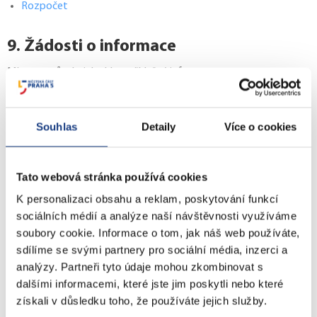
Rozpočet
9. Žádosti o informace
Místo a způsob, jak získat příslušné informace.
Žádost o informace lze podat ústně – osobně či telefonicky,
písemně na formuláři
zde (.docx)
či na
podatelně ÚMČ Praha 5
,
Souhlas
Detaily
Více o cookies
poštou, prostřednictvím e-mailu
podatelna@praha5.cz
, datovou
schránkou yctbyzq.
Tato webová stránka používá cookies
10. Příjem podání a podnětů
K personalizaci obsahu a reklam, poskytování funkcí
sociálních médií a analýze naší návštěvnosti využíváme
Místo a způsob, kde lze podat žádost či stížnost, předložit návrh,
soubory cookie. Informace o tom, jak náš web používáte,
podnět či jiné dožádání anebo obdržet rozhodnutí.
sdílíme se svými partnery pro sociální média, inzerci a
analýzy. Partneři tyto údaje mohou zkombinovat s
Ústní žádosti a stížnosti lze podat v úředních hodinách v
dalšími informacemi, které jste jim poskytli nebo které
úřadovnách Městské části Praha 5
získali v důsledku toho, že používáte jejich služby.
Kontakty