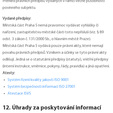
Přehled právních předpisů vydaných v rámci věcné působnosti
povinného subjektu.
Vydané předpisy:
Městská část Praha 5 nemá pravomoc vydávat vyhlášky či
nařízení, zastupitelstvu městské části toto nepřísluší (viz. § 89
odst. 3 zákon č. 131/2000 Sb., o hlavním městě Praze).
Městská část Praha 5 vydává pouze právní akty, které nemají
povahu právních předpisů. Vznikem a účinky se tyto právní akty
odlišují. Jedná se o statutární předpisy (statuty), vnitřní předpisy
(interní instrukce, směrnice, pokyny, řády, pravidla) a jiná opatření.
Atesty:
Systém řízení kvality jakosti ISO 9001
Systém bezpečnosti informací ISO 27001
Atestace ISVS
12. Úhrady za poskytování informací