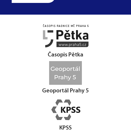




Časopis Pětka
Geoportál Prahy 5
KPSS