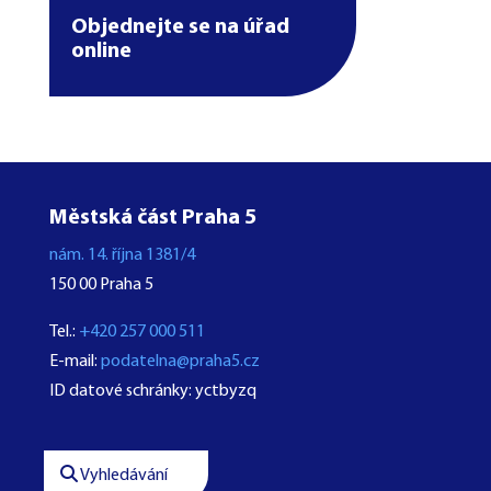
Objednejte se na úřad
online
Městská část Praha 5
nám. 14. října 1381/4
150 00 Praha 5
Tel.:
+420 257 000 511
E-mail:
podatelna@praha5.cz
ID datové schránky: yctbyzq
Vyhledávání