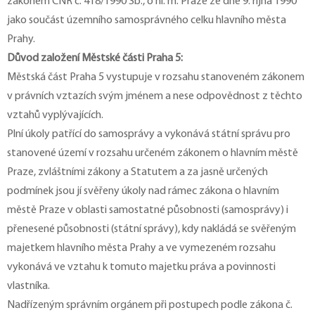
zákonem ČNR č. 418/1990 Sb., o hl. m. Praze ze dne 9. října 1990
jako součást územního samosprávného celku hlavního města
Prahy.
Důvod založení Městské části Praha 5:
Městská část Praha 5 vystupuje v rozsahu stanoveném zákonem
v právních vztazích svým jménem a nese odpovědnost z těchto
vztahů vyplývajících.
Plní úkoly patřící do samosprávy a vykonává státní správu pro
stanovené území v rozsahu určeném zákonem o hlavním městě
Praze, zvláštními zákony a Statutem a za jasně určených
podmínek jsou jí svěřeny úkoly nad rámec zákona o hlavním
městě Praze v oblasti samostatné působnosti (samosprávy) i
přenesené působnosti (státní správy), kdy nakládá se svěřeným
majetkem hlavního města Prahy a ve vymezeném rozsahu
vykonává ve vztahu k tomuto majetku práva a povinnosti
vlastníka.
Nadřízeným správním orgánem při postupech podle zákona č.