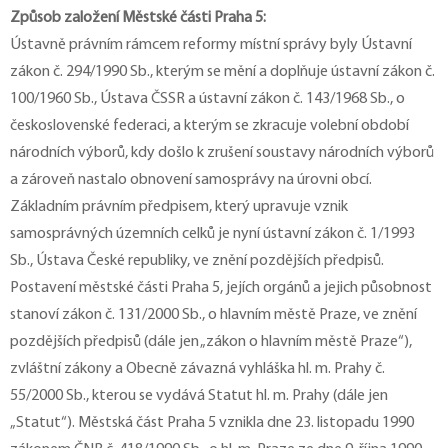
Způsob založení Městské části Praha 5:
Ústavně právním rámcem reformy místní správy byly Ústavní
zákon č. 294/1990 Sb., kterým se mění a doplňuje ústavní zákon č.
100/1960 Sb., Ústava ČSSR a ústavní zákon č. 143/1968 Sb., o
československé federaci, a kterým se zkracuje volební období
národních výborů, kdy došlo k zrušení soustavy národních výborů
a zároveň nastalo obnovení samosprávy na úrovni obcí.
Základním právním předpisem, který upravuje vznik
samosprávných územních celků je nyní ústavní zákon č. 1/1993
Sb., Ústava České republiky, ve znění pozdějších předpisů.
Postavení městské části Praha 5, jejích orgánů a jejich působnost
stanoví zákon č. 131/2000 Sb., o hlavním městě Praze, ve znění
pozdějších předpisů (dále jen „zákon o hlavním městě Praze“),
zvláštní zákony a Obecně závazná vyhláška hl. m. Prahy č.
55/2000 Sb., kterou se vydává Statut hl. m. Prahy (dále jen
„Statut“). Městská část Praha 5 vznikla dne 23. listopadu 1990