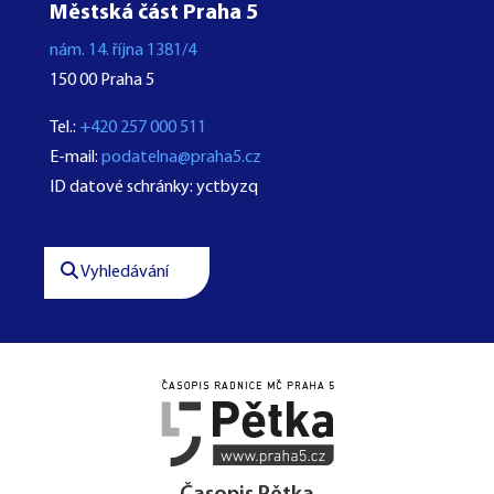
Městská část Praha 5
nám. 14. října 1381/4
150 00 Praha 5
Tel.:
+420 257 000 511
E-mail:
podatelna@praha5.cz
ID datové schránky: yctbyzq
Vyhledávání



