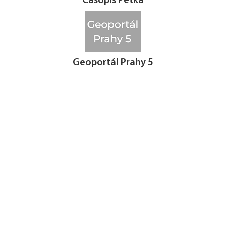
Časopis Pětka
Geoportál Prahy 5
KPSS
CSOP5