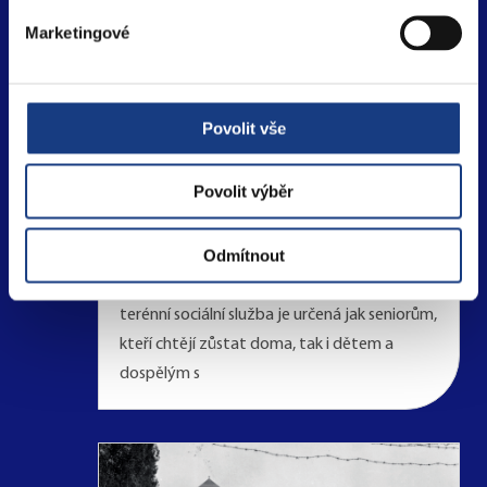
Komu pomáhá osobní
Marketingové
asistence organizace
Hewer?
27. července 2026
Povolit vše
Žít doma, jít do práce nebo se sejít s přáteli
je pro většinu společnosti samozřejmostí.
Povolit výběr
Pro lidi se zdravotním postižením nebo
seniory se sníženou soběstačností se z této
Odmítnout
samozřejmosti stává každodenní výzva.
Výzva, kterou řeší osobní asistence. Tato
terénní sociální služba je určená jak seniorům,
kteří chtějí zůstat doma, tak i dětem a
dospělým s