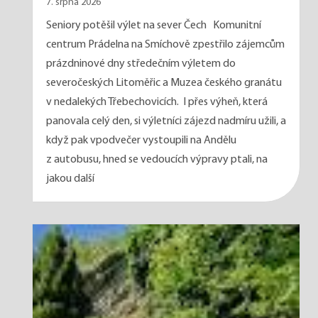
7. srpna 2026
Seniory potěšil výlet na sever Čech Komunitní
centrum Prádelna na Smíchově zpestřilo zájemcům
prázdninové dny středečním výletem do
severočeských Litoměřic a Muzea českého granátu
v nedalekých Třebechovicích. I přes výheň, která
panovala celý den, si výletníci zájezd nadmíru užili, a
když pak vpodvečer vystoupili na Andělu
z autobusu, hned se vedoucích výpravy ptali, na
jakou další