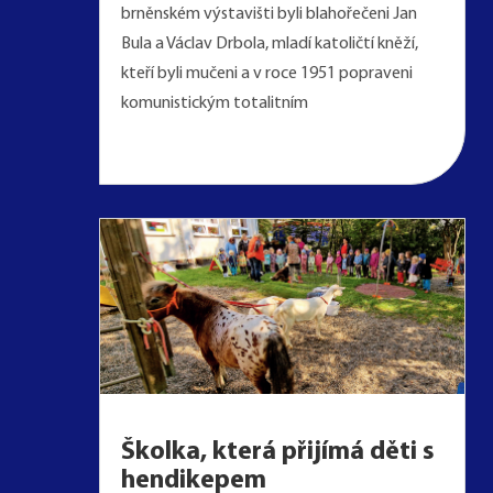
brněnském výstavišti byli blahořečeni Jan
Bula a Václav Drbola, mladí katoličtí kněží,
kteří byli mučeni a v roce 1951 popraveni
komunistickým totalitním
Školka, která přijímá děti s
hendikepem