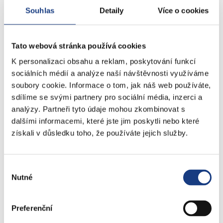
aktivní využití i relaxaci v příjemném prostředí. Během
Souhlas
Detaily
Více o cookies
našeho působení se podařilo dotáhnout potřebný
výkup garáží a následně proběhly náročné stavební a
Tato webová stránka používá cookies
vegetační práce,“ sdělil zastupitel Radek Janoušek
K personalizaci obsahu a reklam, poskytování funkcí
(Praha 5 sobě).
sociálních médií a analýze naší návštěvnosti využíváme
soubory cookie. Informace o tom, jak náš web používáte,
sdílíme se svými partnery pro sociální média, inzerci a
analýzy. Partneři tyto údaje mohou zkombinovat s
dalšími informacemi, které jste jim poskytli nebo které
získali v důsledku toho, že používáte jejich služby.
Výběr
Nutné
souhlasu
Preferenční