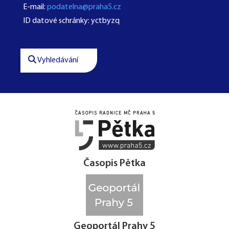
E-mail:
podatelna@praha5.cz
ID datové schránky: yctbyzq
Vyhledávání




Časopis Pětka
Geoportál Prahy 5