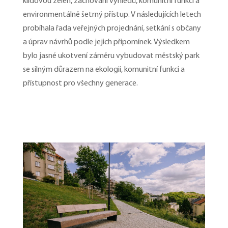
klidovou zeleň, zachování výhledů, komunitní funkci a
environmentálně šetrný přístup. V následujících letech
probíhala řada veřejných projednání, setkání s občany
a úprav návrhů podle jejich připomínek. Výsledkem
bylo jasné ukotvení záměru vybudovat městský park
se silným důrazem na ekologii, komunitní funkci a
přístupnost pro všechny generace.