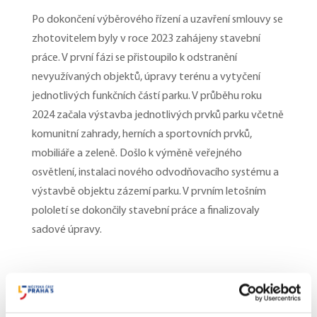
Po dokončení výběrového řízení a uzavření smlouvy se
zhotovitelem byly v roce 2023 zahájeny stavební
práce. V první fázi se přistoupilo k odstranění
nevyužívaných objektů, úpravy terénu a vytyčení
jednotlivých funkčních částí parku. V průběhu roku
2024 začala výstavba jednotlivých prvků parku včetně
komunitní zahrady, herních a sportovních prvků,
mobiliáře a zeleně. Došlo k výměně veřejného
osvětlení, instalaci nového odvodňovacího systému a
výstavbě objektu zázemí parku. V prvním letošním
pololetí se dokončily stavební práce a finalizovaly
sadové úpravy.
„Máme radost, že mnohaleté úsilí iniciované místními
obyvateli nakonec přineslo nový park, který nabízí