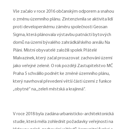
Vše začalo v roce 2016 občanským odporem a snahou
o změnu územního plánu. Zintenzivnila se aktivita lidí
proti developerskému záměru společnosti Geosan
Sigma, která plánovala výstavbu patnácti bytových
domů na území bývalého zahrádkářského areálu Na
Pláni. Místní obyvatelé založili spolek Přátelé
Malvazinek, který začal prosazovat zachování území
jako veřejné zeleně. O rok později Zastupitelstvo MČ
Praha 5 schválilo podnět ke změně územního plánu,
který navrhoval převedení větší části území z funkce
„obytné“ na „zeleň městská a krajinná“.
V roce 2018 byla zadána urbanisticko-architektonická
studie, která měla zohlednit požadavky veřejnosti na