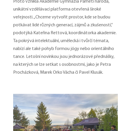
Proto vznikla Akademie Gymnázia Paměti národa,
unikátní vzdělávací platforma otevřená široké
veřejnosti. „Chceme vytvořit prostor, kde se budou
potkávat lidé různých generací, zájmů a zkušeností,“
podotýká Kateřina Rettová, koordinátorka akademie.
Ta pokrývá intelektuální, umělecká i tvůrčí témata,
nabízí ale také pohyb formou jógy nebo orientálního
tance. Letošní novinkou jsou jednorázové přednášky,
na kterých se lze setkat s osobnostmi, jako je Petra
Procházková, Marek Orko Vácha či Pavel Klusák.