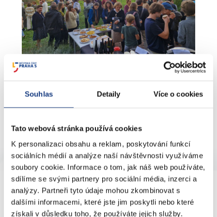
Areál gymnázia rovněž poskytuje dokonalý výhled na
Souhlas
Detaily
Více o cookies
metropoli
Tato webová stránka používá cookies
K personalizaci obsahu a reklam, poskytování funkcí
sociálních médií a analýze naší návštěvnosti využíváme
soubory cookie. Informace o tom, jak náš web používáte,
sdílíme se svými partnery pro sociální média, inzerci a
KONTAKTY
analýzy. Partneři tyto údaje mohou zkombinovat s
dalšími informacemi, které jste jim poskytli nebo které
získali v důsledku toho, že používáte jejich služby.