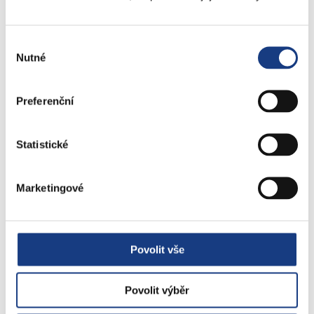
nám. 14. října 4
Podatelna
Výběr
Sociální záležitosti
Nutné
souhlasu
Živnostenské záležitosti
Stavební záležitosti
Preferenční
Školské záležitosti
Přestupky dopravní - objektivní odpovědnost
Statistické
Komunální odpad
Lovecké a rybářské lístky
Doprava - zvláštní užívání komunikací
Marketingové
Doprava - dopravní značení
Doprava - přestupky na komunikacích
Přestupky dopravní - správní řízení
Povolit vše
Štefánikova 13,15
Povolit výběr
Informace