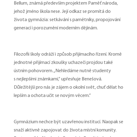
Bellum, známá především projektem Paměť národa,
jehož jméno škola nese. Její odkaz se promítá do
života gymnázia: setkávání s pamětníky, propojování
generací i porozumění moderním dějinám.
Filozofii školy odráží i způsob přijímacího řízení. Kromě
jednotné přijímací zkoušky uchazeči projdou také
ústním pohovorem. „Nehledáme nutně studenty
s nejlepšími známkami,“ upřesňuje Benešová.
Důležitější pro nás je zájem o okolní svět, chuť dělat ho
lepším a ochota učit se novým věcem.“
Gymnázium nechce být uzavřenou institucí. Naopak se
snaží aktivně zapojovat do života místní komunity.