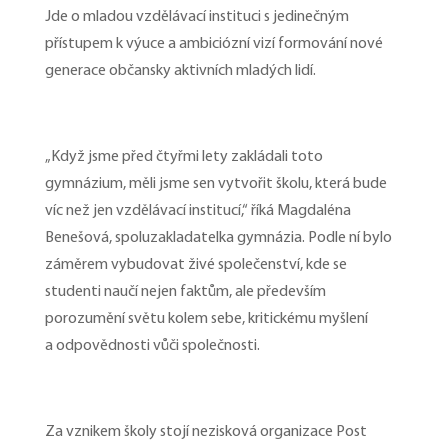
Jde o mladou vzdělávací instituci s jedinečným
přístupem k výuce a ambiciózní vizí formování nové
generace občansky aktivních mladých lidí.
„Když jsme před čtyřmi lety zakládali toto
gymnázium, měli jsme sen vytvořit školu, která bude
víc než jen vzdělávací institucí,“ říká Magdaléna
Benešová, spoluzakladatelka gymnázia. Podle ní bylo
záměrem vybudovat živé společenství, kde se
studenti naučí nejen faktům, ale především
porozumění světu kolem sebe, kritickému myšlení
a odpovědnosti vůči společnosti.
Za vznikem školy stojí nezisková organizace Post