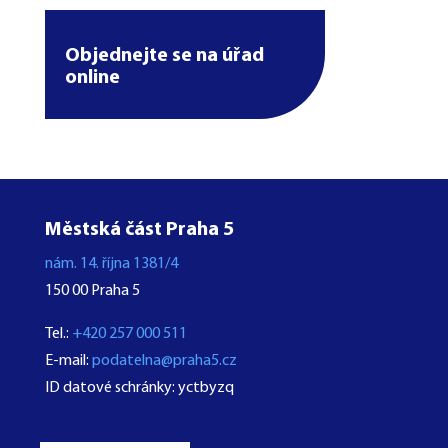
Objednejte se na úřad
online
Městská část Praha 5
nám. 14. října 1381/4
150 00 Praha 5
Tel.:
+420 257 000 511
E-mail:
podatelna@praha5.cz
ID datové schránky: yctbyzq