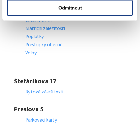
Vedení MČ
Odmítnout
Osobní doklady
Czech POINT
Matriční záležitosti
Poplatky
Přestupky obecné
Volby
Štefánikova 17
Bytové záležitosti
Preslova 5
Parkovací karty