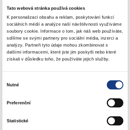
Podatelna
Tato webová stránka používá cookies
Sociální záležitosti
K personalizaci obsahu a reklam, poskytování funkcí
Živnostenské záležitosti
sociálních médií a analýze naší návštěvnosti využíváme
Stavební záležitosti
soubory cookie. Informace o tom, jak náš web používáte,
Školské záležitosti
sdílíme se svými partnery pro sociální média, inzerci a
analýzy. Partneři tyto údaje mohou zkombinovat s
Přestupky dopravní - objektivní odpovědnost
dalšími informacemi, které jste jim poskytli nebo které
Komunální odpad
získali v důsledku toho, že používáte jejich služby.
Lovecké a rybářské lístky
Doprava - zvláštní užívání komunikací
Doprava - dopravní značení
Výběr
Doprava - přestupky na komunikacích
Nutné
souhlasu
Přestupky dopravní - správní řízení
Preferenční
Štefánikova 13,15
Informace
Statistické
Vedení MČ