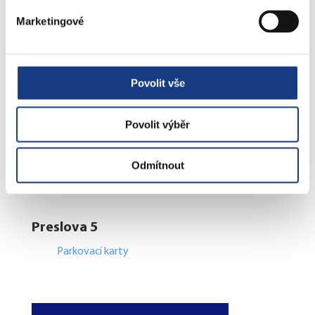
Osobní doklady
Marketingové
Czech POINT
Matriční záležitosti
Poplatky
Přestupky obecné
Povolit vše
Volby
Povolit výběr
Štefánikova 17
Odmítnout
Bytové záležitosti
Preslova 5
Parkovací karty