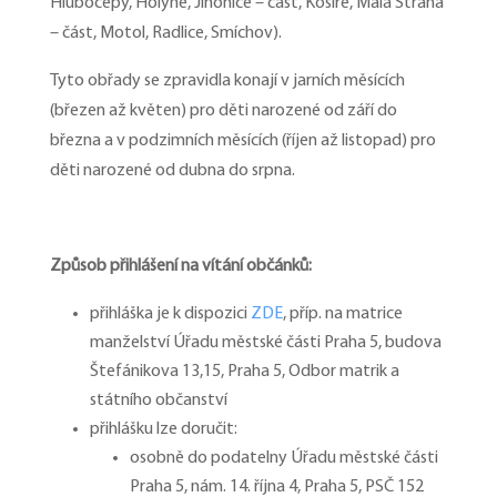
Hlubočepy, Holyně, Jinonice – část, Košíře, Malá Strana
– část, Motol, Radlice, Smíchov).
Tyto obřady se zpravidla konají v jarních měsících
(březen až květen) pro děti narozené od září do
března a v podzimních měsících (říjen až listopad) pro
děti narozené od dubna do srpna.
Způsob přihlášení na vítání občánků:
přihláška je k dispozici
ZDE
, příp. na matrice
manželství Úřadu městské části Praha 5, budova
Štefánikova 13,15, Praha 5, Odbor matrik a
státního občanství
přihlášku lze doručit:
osobně do podatelny Úřadu městské části
Praha 5, nám. 14. října 4, Praha 5, PSČ 152