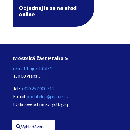
Objednejte se na úřad
online
Městská část Praha 5
nám. 14. října 1381/4
150 00 Praha 5
Tel.:
+420 257 000 511
E-mail:
podatelna@praha5.cz
ID datové schránky: yctbyzq
Vyhledávání