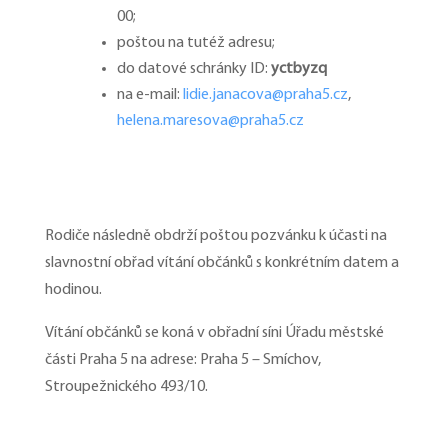
00;
poštou na tutéž adresu;
do datové schránky ID:
yctbyzq
na e-mail:
lidie.janacova@praha5.cz
,
helena.maresova@praha5.cz
Rodiče následně obdrží poštou pozvánku k účasti na
slavnostní obřad vítání občánků s konkrétním datem a
hodinou.
Vítání občánků se koná v obřadní síni Úřadu městské
části Praha 5 na adrese: Praha 5 – Smíchov,
Stroupežnického 493/10.