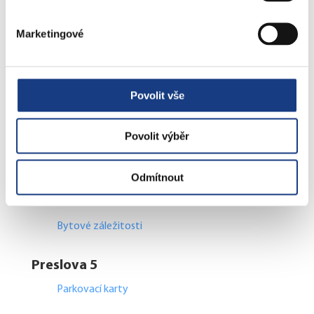
Informace
Vedení MČ
Marketingové
Osobní doklady
Czech POINT
Matriční záležitosti
Povolit vše
Poplatky
Přestupky obecné
Povolit výběr
Volby
Odmítnout
Štefánikova 17
Bytové záležitosti
Preslova 5
Parkovací karty