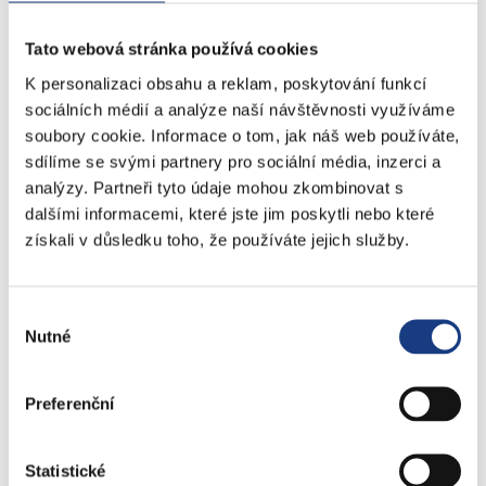
nám. 14. října 4
Tato webová stránka používá cookies
K personalizaci obsahu a reklam, poskytování funkcí
Podatelna
sociálních médií a analýze naší návštěvnosti využíváme
Sociální záležitosti
soubory cookie. Informace o tom, jak náš web používáte,
Živnostenské záležitosti
sdílíme se svými partnery pro sociální média, inzerci a
Stavební záležitosti
analýzy. Partneři tyto údaje mohou zkombinovat s
Školské záležitosti
dalšími informacemi, které jste jim poskytli nebo které
Přestupky dopravní - objektivní odpovědnost
získali v důsledku toho, že používáte jejich služby.
Komunální odpad
Lovecké a rybářské lístky
Doprava - zvláštní užívání komunikací
Výběr
Nutné
souhlasu
Doprava - dopravní značení
Doprava - přestupky na komunikacích
Přestupky dopravní - správní řízení
Preferenční
Štefánikova 13,15
Statistické