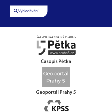
Vyhledávání




Časopis Pětka
Geoportál Prahy 5