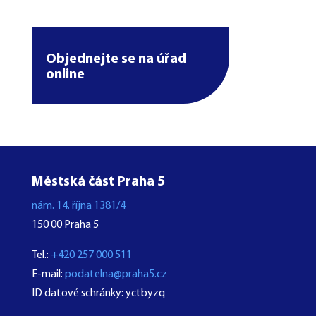
Objednejte se na úřad
online
Městská část Praha 5
nám. 14. října 1381/4
150 00 Praha 5
Tel.:
+420 257 000 511
E-mail:
podatelna@praha5.cz
ID datové schránky: yctbyzq