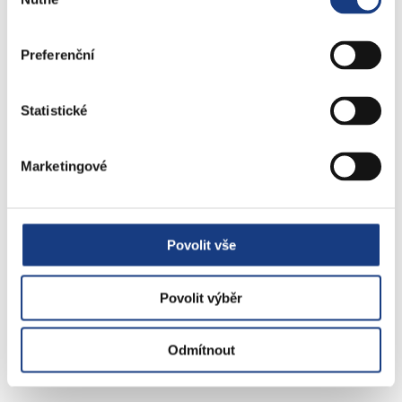
souhlasu
Volby
Preferenční
Štefánikova 17
Statistické
Bytové záležitosti
Preslova 5
Marketingové
Parkovací karty
Povolit vše
Povolit výběr
Objednejte se na úřad
online
Odmítnout