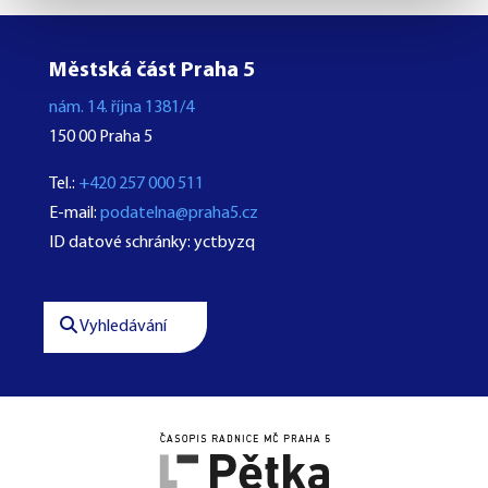
Městská část Praha 5
nám. 14. října 1381/4
150 00 Praha 5
Tel.:
+420 257 000 511
E-mail:
podatelna@praha5.cz
ID datové schránky: yctbyzq
Vyhledávání



