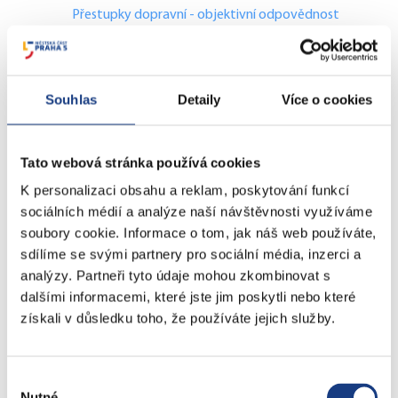
Přestupky dopravní - objektivní odpovědnost
Komunální odpad
Lovecké a rybářské lístky
Doprava - zvláštní užívání komunikací
Souhlas
Detaily
Více o cookies
Doprava - dopravní značení
Doprava - přestupky na komunikacích
Přestupky dopravní - správní řízení
Tato webová stránka používá cookies
K personalizaci obsahu a reklam, poskytování funkcí
Štefánikova 13,15
sociálních médií a analýze naší návštěvnosti využíváme
soubory cookie. Informace o tom, jak náš web používáte,
Informace
sdílíme se svými partnery pro sociální média, inzerci a
Vedení MČ
analýzy. Partneři tyto údaje mohou zkombinovat s
Osobní doklady
dalšími informacemi, které jste jim poskytli nebo které
Czech POINT
získali v důsledku toho, že používáte jejich služby.
Matriční záležitosti
Poplatky
Výběr
Přestupky obecné
Nutné