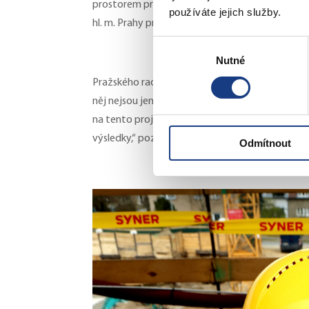
prostorem pro vzdělávání a rozvoj dětí. Projek
používáte jejich služby.
hl. m. Prahy pro oblast financí, rozpočtu fondů
Výběr
Nutné
souhlasu
Pražského radního pro školství
Antonína Klecan
něj nejsou jen otázkou kapacit, ale také zkvalitň
na tento projekt přispět 200 miliony korun. No
výsledky,“ poznamenal.
Odmítnout