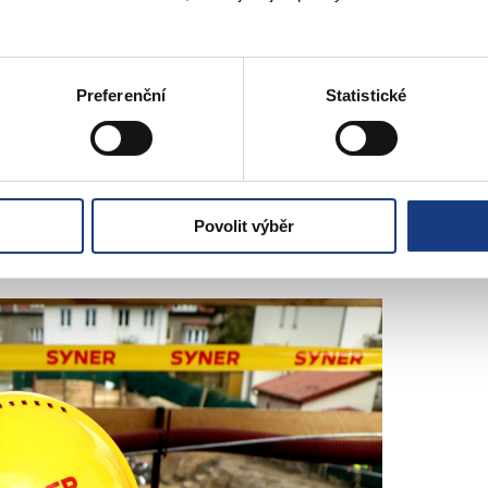
t zároveň představuje příklad dobré praxe spolupráce mezi hlavním 
 a podpory podnikání
Zdeněk Kovářík
(ODS).
Preferenční
Statistické
du
(STAN) velmi těší, že městské části jako Praha 5 aktivně investuj
ování prostředí, ve kterém se děti vzdělávají. „To je jedna z našich s
vá ZŠ V Cibulkách je příkladem toho, jak může spolupráce mezi magis
Povolit výběr