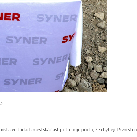
 5
á místa ve třídách městská část potřebuje proto, že chybějí. První s