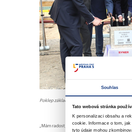
Souhlas
Poklep základního kamene ZŠ V Cibulkách, fot
Tato webová stránka použív
K personalizaci obsahu a re
cookie. Informace o tom, jak
„Mám radost, že se konečně podařilo úspěšně zah
tyto údaje mohou zkombinovat