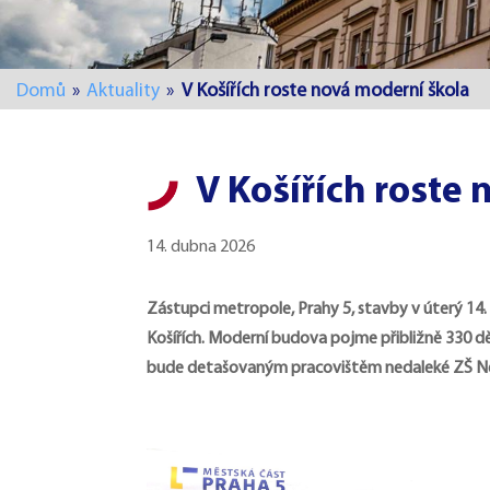
Domů
»
Aktuality
»
V Košířích roste nová moderní škola
V Košířích roste
14. dubna 2026
Zástupci metropole, Prahy 5, stavby v úterý 14. 
Košířích. Moderní budova pojme přibližně 330 dět
bude detašovaným pracovištěm nedaleké ZŠ 