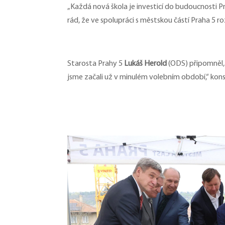
„Každá nová škola je investicí do budoucnosti Pra
rád, že ve spolupráci s městskou částí Praha 5 r
Starosta Prahy 5
Lukáš Herold
(ODS) připomněl, ž
jsme začali už v minulém volebním období,“ kon