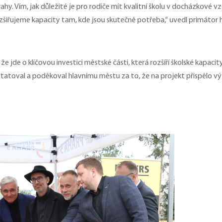
hy. Vím, jak důležité je pro rodiče mít kvalitní školu v docházkové vz
ozšiřujeme kapacity tam, kde jsou skutečně potřeba,“ uvedl primátor 
e jde o klíčovou investici městské části, která rozšíří školské kapacity
statoval a poděkoval hlavnímu městu za to, že na projekt přispělo 