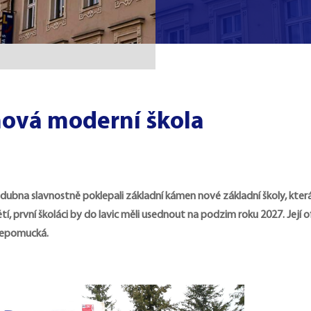
 nová moderní škola
dubna slavnostně poklepali základní kámen nové základní školy, která
í, první školáci by do lavic měli usednout na podzim roku 2027.
Její 
Nepomucká.