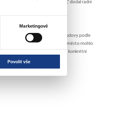
městem Prahou a městskými částmi,“ dodal radní
Marketingové
í do výstavby nových škol. Moderní budovy podle
polečných priorit. Jsem rád, že hlavní město mohlo
trátem a městskými částmi přinášet konkrétní
Povolit vše