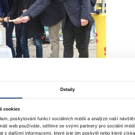
Detaily
o Praha 5
á cookies
klam, poskytování funkcí sociálních médií a analýze naší návšt
 náš web používáte, sdílíme se svými partnery pro sociální média
ájit stavební fázi základní školy V Cibulkách. Tato škola bude nejen
 s dalšími informacemi, které jste jim poskytli nebo které získa