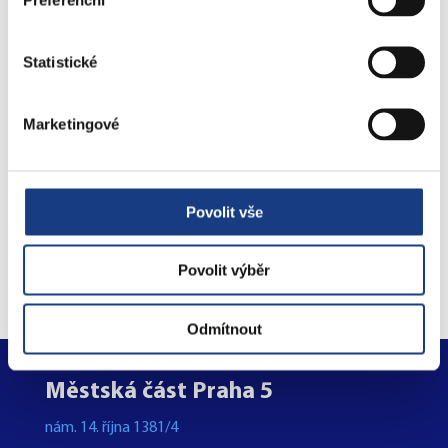
Preslova 5
Statistické
Parkovací karty
Marketingové
Objednejte se na úřad
Povolit vše
online
Povolit výběr
Odmítnout
Městská část Praha 5
nám. 14. října 1381/4