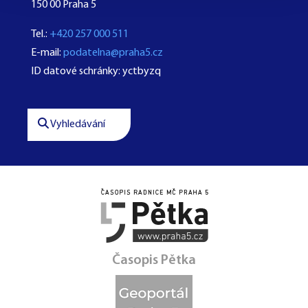
150 00 Praha 5
Tel.:
+420 257 000 511
E-mail:
podatelna@praha5.cz
ID datové schránky: yctbyzq
Vyhledávání




Časopis Pětka