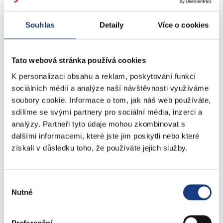
Doprava - přestupky na komunikacích
Přestupky dopravní - správní řízení
Souhlas
Detaily
Více o cookies
Štefánikova 13,15
Tato webová stránka používá cookies
Informace
K personalizaci obsahu a reklam, poskytování funkcí
Vedení MČ
sociálních médií a analýze naší návštěvnosti využíváme
Osobní doklady
soubory cookie. Informace o tom, jak náš web používáte,
Czech POINT
sdílíme se svými partnery pro sociální média, inzerci a
Matriční záležitosti
analýzy. Partneři tyto údaje mohou zkombinovat s
Poplatky
dalšími informacemi, které jste jim poskytli nebo které
Přestupky obecné
získali v důsledku toho, že používáte jejich služby.
Volby
Výběr
Nutné
souhlasu
Štefánikova 17
Bytové záležitosti
Preferenční