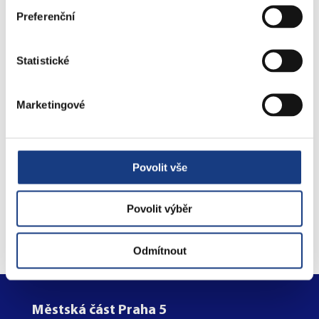
Štefánikova 17
Preferenční
Bytové záležitosti
Statistické
Preslova 5
Parkovací karty
Marketingové
Povolit vše
Objednejte se na úřad
online
Povolit výběr
Odmítnout
Městská část Praha 5