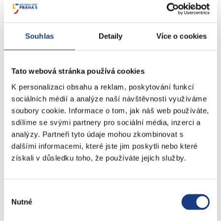
Doprava - zvláštní užívání komunikací
Doprava - dopravní značení
Doprava - přestupky na komunikacích
Souhlas
Detaily
Více o cookies
Přestupky dopravní - správní řízení
Tato webová stránka používá cookies
Štefánikova 13,15
K personalizaci obsahu a reklam, poskytování funkcí
Informace
sociálních médií a analýze naší návštěvnosti využíváme
Vedení MČ
soubory cookie. Informace o tom, jak náš web používáte,
Osobní doklady
sdílíme se svými partnery pro sociální média, inzerci a
analýzy. Partneři tyto údaje mohou zkombinovat s
Czech POINT
dalšími informacemi, které jste jim poskytli nebo které
Matriční záležitosti
získali v důsledku toho, že používáte jejich služby.
Poplatky
Přestupky obecné
Volby
Výběr
Nutné
souhlasu