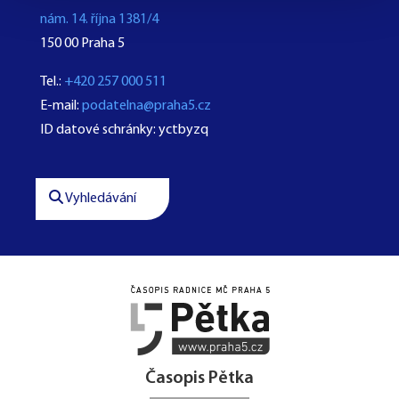
nám. 14. října 1381/4
150 00 Praha 5
Tel.:
+420 257 000 511
E-mail:
podatelna@praha5.cz
ID datové schránky: yctbyzq
Vyhledávání




Časopis Pětka