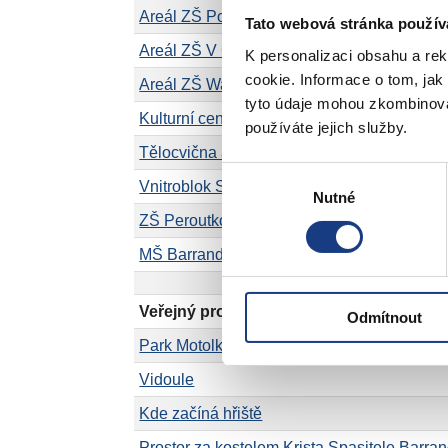
Areál ZŠ Podbělohorská – dostavba II. stu
Tato webová stránka použív
Areál ZŠ V Cibulkách
K personalizaci obsahu a re
cookie. Informace o tom, jak
Areál ZŠ Waltrovka
tyto údaje mohou zkombinovat
Kulturní centrum/Svatební síň v parku Sacr
používáte jejich služby.
Tělocvična a hřiště Beníškové
Výběr
Vnitroblok Svornosti
Nutné
souhlasu
ZŠ Peroutkova – urb. arch. studie okolí uli
MŠ Barrandov
Veřejný prostor a sport
Odmítnout
Park Motolka
Vidoule
Kde začíná hřiště
Prostor za kostelem Krista Spasitele Barra