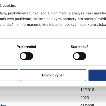
pně
04/2020
á cookies
08/2021
klam, poskytování funkcí sociálních médií a analýze naší návšt
 náš web používáte, sdílíme se svými partnery pro sociální média
07/2022
 s dalšími informacemi, které jste jim poskytli nebo které získa
é Coeur
2019 – 2022
09/2021
05/2022
Preferenční
Statistické
ce Peroutkova
01/2023
09/2024
Povolit výběr
12/2022
12/2018
2023
ndov
06/2025