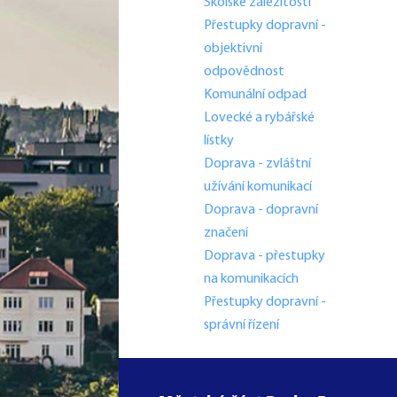
Školské záležitosti
Přestupky dopravní -
objektivní
odpovědnost
Komunální odpad
Lovecké a rybářské
lístky
Doprava - zvláštní
užívání komunikací
Doprava - dopravní
značení
Doprava - přestupky
na komunikacích
Přestupky dopravní -
správní řízení