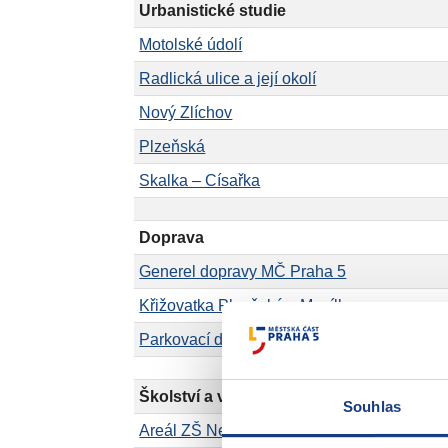
Urbanistické studie
Motolské údolí
Radlická ulice a její okolí
Nový Zlíchov
Plzeňská
Skalka – Císařka
Doprava
Generel dopravy MČ Praha 5
Křižovatka Plzeňská x Musílkova
Parkovací dům Werichova
Školství a veřejná vybavenost
Souhlas
Areál ZŠ Nepomucká