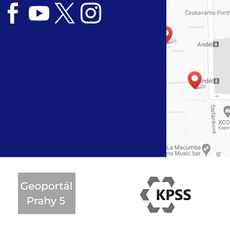



