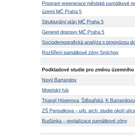
Program regenerace městské památkové re
území MČ Praha 5
Strukturální plán MČ Praha 5
Generel dopravy MČ Praha 5
Sociodemografická analýza s prognózou d
Rozšíření památkové zóny Smíchov
Podkladové studie pro změnu územního
Nový Barrandov
Motolský háj
Triangl Högerova, Štěpařská, K Barrandov
ZŠ Peroutkova – urb. arch. studie okolí uli
Buďánka – revitalizace památkové zóny