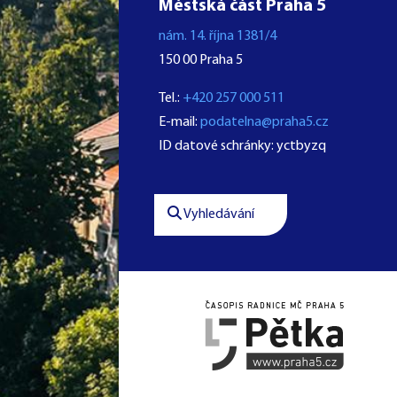
Městská část Praha 5
nám. 14. října 1381/4
150 00 Praha 5
Tel.:
+420 257 000 511
E-mail:
podatelna@praha5.cz
ID datové schránky: yctbyzq
Vyhledávání