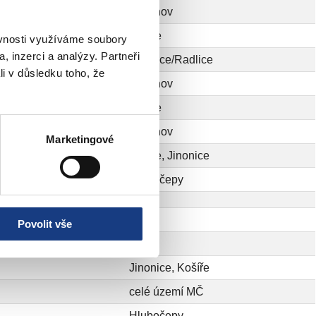
Smíchov
Košíře
ěvnosti využíváme soubory
, inzerci a analýzy. Partneři
Jinonice/Radlice
li v důsledku toho, že
Smíchov
Košíře
Smíchov
Marketingové
Košíře, Jinonice
Hlubočepy
Povolit vše
Motol
Jinonice, Košíře
celé území MČ
Hlubočepy