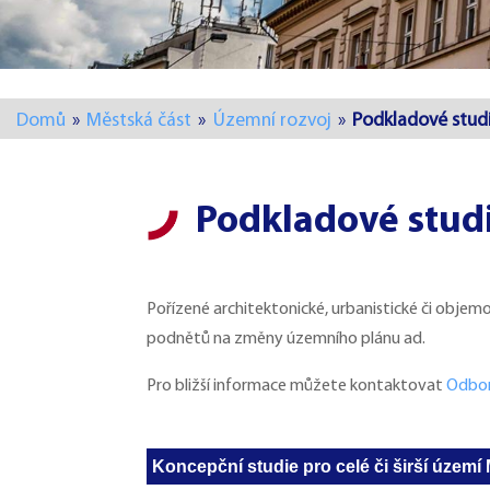
Domů
»
Městská část
»
Územní rozvoj
»
Podkladové stu
Podkladové stud
Pořízené architektonické, urbanistické či objem
podnětů na změny územního plánu ad.
Pro bližší informace můžete kontaktovat
Odbor
Koncepční studie pro celé či širší území