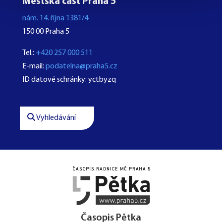
Městská část Praha 5
nám. 14. října 1381/4
150 00 Praha 5
Tel.:
+420 257 000 511
E-mail:
podatelna@praha5.cz
ID datové schránky: yctbyzq
Vyhledávání




Časopis Pětka