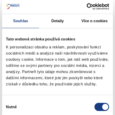
Lovecké a rybářské lístky
Doprava - zvláštní užívání komunikací
Doprava - dopravní značení
Souhlas
Detaily
Více o cookies
Doprava - přestupky na komunikacích
Přestupky dopravní - správní řízení
Tato webová stránka používá cookies
Štefánikova 13,15
K personalizaci obsahu a reklam, poskytování funkcí
sociálních médií a analýze naší návštěvnosti využíváme
Informace
soubory cookie. Informace o tom, jak náš web používáte,
Vedení MČ
sdílíme se svými partnery pro sociální média, inzerci a
Osobní doklady
analýzy. Partneři tyto údaje mohou zkombinovat s
Czech POINT
dalšími informacemi, které jste jim poskytli nebo které
Matriční záležitosti
získali v důsledku toho, že používáte jejich služby.
Poplatky
Přestupky obecné
Volby
Výběr
Nutné
souhlasu