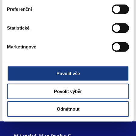
Preferenční
Štefánikova 17
Bytové záležitosti
Statistické
Preslova 5
Marketingové
Parkovací karty
Povolit vše
Objednejte se na úřad
online
Povolit výběr
Odmítnout