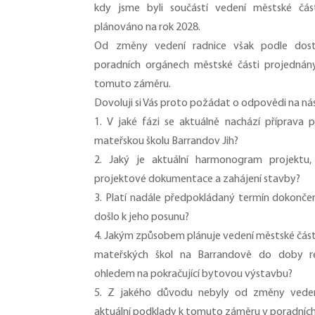
kdy jsme byli součástí vedení městské čás
plánováno na rok 2028.
Od změny vedení radnice však podle dost
poradních orgánech městské části projednán
tomuto záměru.
Dovoluji si Vás proto požádat o odpovědi na nás
1. V jaké fázi se aktuálně nachází příprava
mateřskou školu Barrandov Jih?
2. Jaký je aktuální harmonogram projektu
projektové dokumentace a zahájení stavby?
3. Platí nadále předpokládaný termín dokončen
došlo k jeho posunu?
4. Jakým způsobem plánuje vedení městské části
mateřských škol na Barrandově do doby re
ohledem na pokračující bytovou výstavbu?
5. Z jakého důvodu nebyly od změny veden
aktuální podklady k tomuto záměru v poradníc