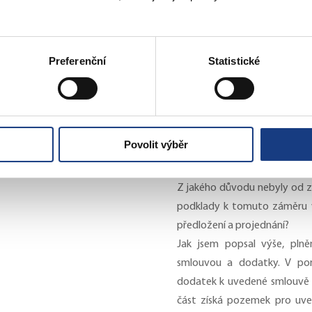
zřízení dětských skupin přímo
Při lokálním nedostatku mís
Preferenční
Statistické
spádových obvodů Prahy 5 p
pracovišť v bezprostřední blí
Hlubočepská), včetně využití 
od 09/2026. Zároveň lze
demografické studie z 11/2
Povolit výběr
údolí), v realistické variantě, 
Z jakého důvodu nebyly od z
podklady k tomuto záměru v
předložení a projednání?
Jak jsem popsal výše, plně
smlouvou a dodatky. V por
dodatek k uvedené smlouvě o
část získá pozemek pro uved