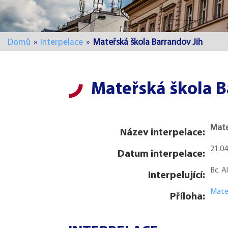
Domů
»
Interpelace
»
Mateřská škola Barrandov Jih
Mateřská škola B
Mate
Název interpelace:
21.0
Datum interpelace:
Bc. 
Interpelující:
Mateř
Příloha: