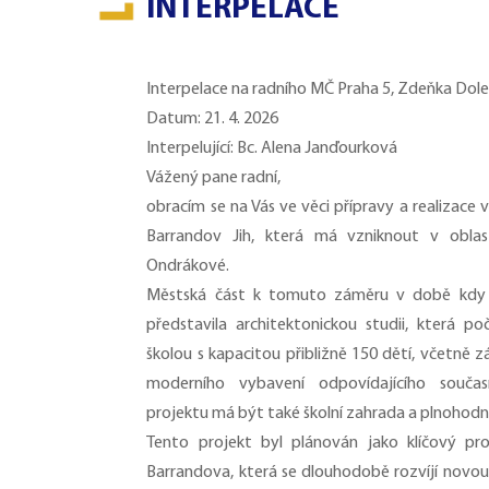
INTERPELACE
Interpelace na radního MČ Praha 5, Zdeňka Dol
Datum: 21. 4. 2026
Interpelující: Bc. Alena Janďourková
Vážený pane radní,
obracím se na Vás ve věci přípravy a realizace
Barrandov Jih, která má vzniknout v oblas
Ondrákové.
Městská část k tomuto záměru v době kdy j
představila architektonickou studii, která po
školou s kapacitou přibližně 150 dětí, včetně zá
moderního vybavení odpovídajícího souča
projektu má být také školní zahrada a plnohod
Tento projekt byl plánován jako klíčový pro 
Barrandova, která se dlouhodobě rozvíjí novo