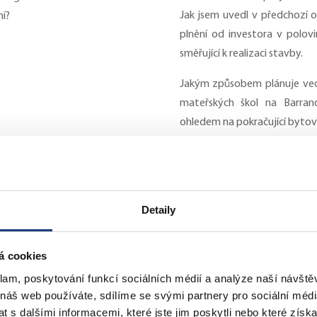
Jak jsem uvedl v předchozí 
ní?
plnění od investora v polov
směřující k realizaci stavby.
Jakým způsobem plánuje vede
mateřských škol na Barran
ohledem na pokračující byto
Hlavním provozním nástro
barrandovských objektech.
Městská část u spádových ba
MŠ Peškova či odloučená pra
Detaily
se školským zákonem výjimky n
Na základě smluv o spoluprác
á cookies
realizuje rozsáhlou výstavb
rozvojovém území Nového 
klam, poskytování funkcí sociálních médií a analýze naší návšt
postupu tak, aby s pokračujíc
 náš web používáte, sdílíme se svými partnery pro sociální média
 s dalšími informacemi, které jste jim poskytli nebo které získa
na dočasných kompenzačních