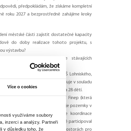
odpovědi, předpokládám, že získáme kompletní
ině roku 2027 a bezprostředně zahájíme kroky
ní městské části zajistit dostatečné kapacity
dově do doby realizace tohoto projektu, s
vou výstavbu?
jem je rozšiřování kapacit ve stávajících
rrandovských mateřských škol (MŠ Lohniského,
coviště pod FZŠ V Remízku) schvaluje v souladu
Více o cookies
a maximální naplněnost tříd až na 28 dětí.
i a jejich dodatků se společností Finep (která
u Kaskády Barrandov) radnice blokuje pozemky v
Barrandova. Součástí dohod je koordinace
ěvnosti využíváme soubory
í výstavbou bytů investor finančně participoval
, inzerci a analýzy. Partneři
li v důsledku toho, že
 opatřeních nebo nebytových prostorách pro