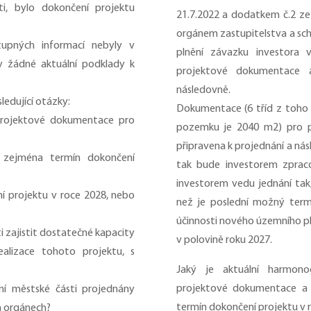
ti, bylo dokončení projektu
21.7.2022 a dodatkem č.2 ze
orgánem zastupitelstva a sch
upných informací nebyly v
plnění závazku investora v
y žádné aktuální podklady k
projektové dokumentace a
následovně.
ledující otázky:
Dokumentace (6 tříd z toho 1
 projektové dokumentace pro
pozemku je 2040 m2) pro po
připravena k projednání a nás
, zejména termín dokončení
tak bude investorem zprac
investorem vedu jednání tak
í projektu v roce 2028, nebo
než je poslední možný term
účinnosti nového územního p
 zajistit dostatečné kapacity
v polovině roku 2027.
alizace tohoto projektu, s
Jaký je aktuální harmono
projektové dokumentace a z
í městské části projednány
termín dokončení projektu v 
h orgánech?