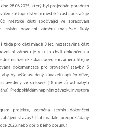
 dne 28.06.2025, který byl projednán poradním
válen zastupitelstvem městské části, pokračuje
ůči městské části spočívající ve zpracování
 získání povolení záměru mateřské školy
 třída pro děti mladší 3 let, nezastavěná část
volení záměru je v tuto chvíli dokončena a
lednému řízení k získání povolení záměru. Stejně
ována dokumentace pro provedení stavby. S
, aby byl výše uvedený závazek naplněn dříve,
ín uvedený ve smlouvě (18 měsíců od nabytí
lánu). Předpokládám naplnění závazku investora
gram projektu, zejména termín dokončení
ahájení stavby? Platí nadále předpokládaný
roce 2028, nebo došlo k jeho posunu?