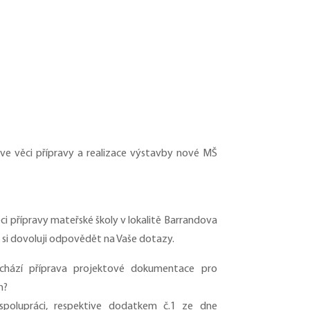
 ve věci přípravy a realizace výstavby nové MŠ
věci přípravy mateřské školy v lokalitě Barrandova
e si dovoluji odpovědět na Vaše dotazy.
achází příprava projektové dokumentace pro
h?
polupráci, respektive dodatkem č.1 ze dne