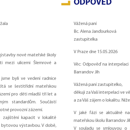
ODPOVĚĎ
ežala
Vážená paní
Bc. Alena Janďourková
zastupitelka
V Praze dne 15.05.2026
 výstavby nové mateřské školy
ti mezi ulicemi Šlemrové a
Věc: Odpověď na interpelaci
Barrandov Jih
sme byli ve vedení radnice
Vážená paní zastupitelko,
čítá se šestitřídní mateřskou
děkuji za Vaší interpelaci ve 
zemí pro děti mladší tří let a
a za Váš zájem o lokalitu. Níž
sným standardům. Součástí
notné provozní zázemí.
V jaké fázi se aktuálně n
zajištění kapacit v lokalitě
mateřskou školu Barrandov Ji
u bytovou výstavbou. V době,
V souladu se smlouvou o s