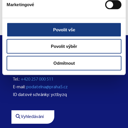
Objednejte se na úřad
Marketingové
online
Povolit vše
Povolit výběr
Městská část Praha 5
nám. 14. října 1381/4
Odmítnout
150 00 Praha 5
Tel.:
+420 257 000 511
E-mail:
podatelna@praha5.cz
ID datové schránky: yctbyzq
Vyhledávání