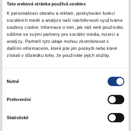
Czech POINT
Tato webová stránka používá cookies
Matriční záležitosti
K personalizaci obsahu a reklam, poskytování funkcí
Poplatky
sociálních médií a analýze naší návštěvnosti využíváme
Přestupky obecné
soubory cookie. Informace o tom, jak náš web používáte,
Volby
sdílíme se svými partnery pro sociální média, inzerci a
analýzy. Partneři tyto údaje mohou zkombinovat s
dalšími informacemi, které jste jim poskytli nebo které
získali v důsledku toho, že používáte jejich služby.
Štefánikova 17
Bytové záležitosti
Výběr
Nutné
souhlasu
Preslova 5
Parkovací karty
Preferenční
Statistické