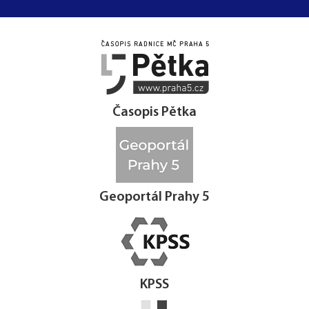




Časopis Pětka
Geoportál Prahy 5
KPSS