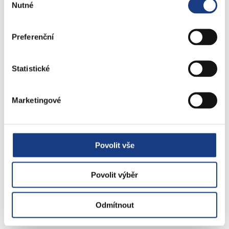
květen 2024, přesný termín bude uchazečům sdělen
Nutné
souhlasu
písemně. Vyhlašovatel si vyhrazuje právo toto
konkurzní řízení kdykoliv v jeho průběhu bez udání
Preferenční
důvodu zrušit.
Přihlášku s požadovanými doklady včetně příloh je
Statistické
nutno doručit v uzavřené obálce tak, aby ji
vyhlašovatel obdržel nejpozději dne 28. března 2024
(včetně) v podatelně Úřadu městské části Praha
Marketingové
5,nám. 14. října 1381/4, 150 22 Praha 5, o datu podání
rozhoduje podací razítko. Na obálku uveďte: „Konkurz
ZŠ a MŠ U Santošky – NEOTVÍRAT“.
Povolit vše
Povolit výběr
Kontakt: tel.: 257000460 – Mgr. Jana Korecká, vedoucí
Odboru školství, e-mail: jana.korecka@praha5.cz
Odmítnout