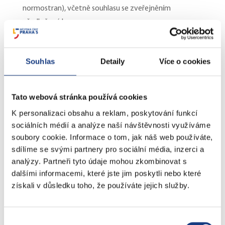
normostran), včetně souhlasu se zveřejněním
předložené koncepce,
– výpis z evidence Rejstříku trestů (ne starší 3 měsíců)
nebo doklad o jeho vyžádání,
Souhlas
Detaily
Více o cookies
– originál, popř. ověřená kopie dokladu o zdravotní
způsobilosti k výkonu pracovního místa
ředitele/ředitelky) ne starší 2 měsíců.
Tato webová stránka používá cookies
K personalizaci obsahu a reklam, poskytování funkcí
sociálních médií a analýze naší návštěvnosti využíváme
Předpokládaný nástup na pracovní místo ředitele/
soubory cookie. Informace o tom, jak náš web používáte,
ředitelky:
1. 8. 2024
sdílíme se svými partnery pro sociální média, inzerci a
analýzy. Partneři tyto údaje mohou zkombinovat s
dalšími informacemi, které jste jim poskytli nebo které
získali v důsledku toho, že používáte jejich služby.
Předpokládaný termín konání konkurzního řízení je
Výběr