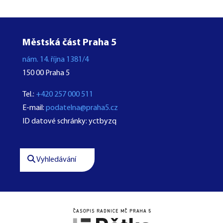
Městská část Praha 5
nám. 14. října 1381/4
150 00 Praha 5
Tel.:
+420 257 000 511
E-mail:
podatelna@praha5.cz
ID datové schránky: yctbyzq
Vyhledávání



