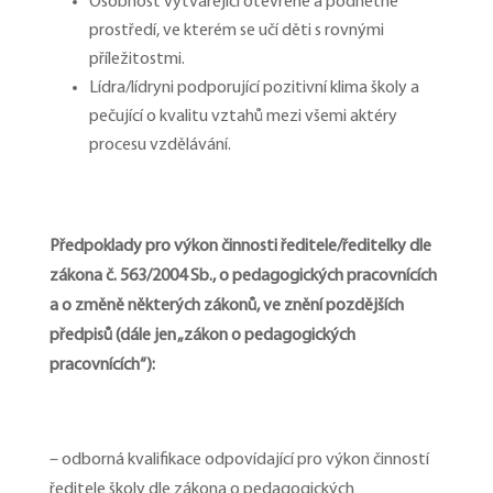
Osobnost vytvářející otevřené a podnětné
prostředí, ve kterém se učí děti s rovnými
příležitostmi.
Lídra/lídryni podporující pozitivní klima školy a
pečující o kvalitu vztahů mezi všemi aktéry
procesu vzdělávání.
Předpoklady pro výkon činnosti ředitele/ředitelky dle
zákona č. 563/2004 Sb., o pedagogických pracovnících
a o změně některých zákonů, ve znění pozdějších
předpisů (dále jen „zákon o pedagogických
pracovnících“):
– odborná kvalifikace odpovídající pro výkon činností
ředitele školy dle zákona o pedagogických