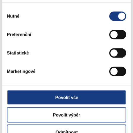
Czech POINT
Výběr
Matriční záležitosti
Nutné
souhlasu
Poplatky
Přestupky obecné
Volby
Preferenční
Statistické
Štefánikova 17
Marketingové
Bytové záležitosti
Preslova 5
Povolit vše
Parkovací karty
Povolit výběr
Odmítnout