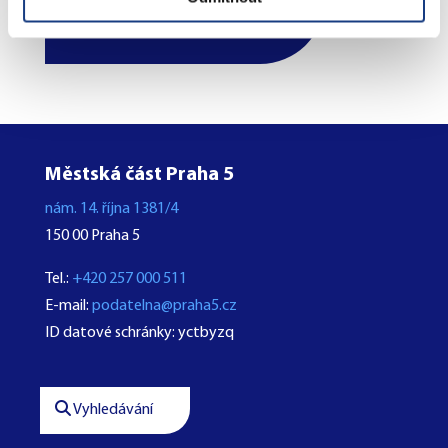
Objednejte se na úřad
online
Městská část Praha 5
nám. 14. října 1381/4
150 00 Praha 5
Tel.:
+420 257 000 511
E-mail:
podatelna@praha5.cz
ID datové schránky: yctbyzq
Vyhledávání