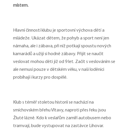
místem.
Hlavní činností klubu je sportovní výchova dětí a
mládeže. Ukázat dětem, že pohyb a sport není jen
námaha, ale i zábava, při níž potkají spoustu nových
kamarádů a užijí si hodně zábavy. Přijít se naučit
veslovat mohou děti již od 9 let. Začít s veslováním se
ale nemusí pouze v dětském věku, v naši loděnici
probíhají i kurzy pro dospělé.
Klub s téměř stoletou historií se nachází na
smíchovském břehu Vltavy, naproti přes řeku jsou
Žluté lázně. Kdo k veslařům zamíří autobusem nebo
tramvají, bude vystupovat na zastávce Lihovar.