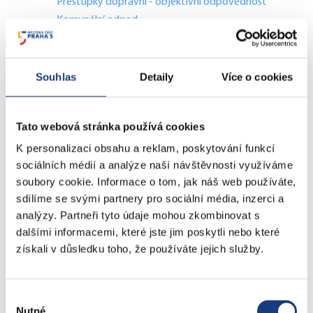
Přestupky dopravní - objektivní odpovědnost
Komunální odpad
Lovecké a rybářské lístky
Doprava - zvláštní užívání komunikací
Doprava - dopravní značení
Souhlas
Detaily
Více o cookies
Doprava - přestupky na komunikacích
Přestupky dopravní - správní řízení
Tato webová stránka používá cookies
K personalizaci obsahu a reklam, poskytování funkcí
Štefánikova 13,15
sociálních médií a analýze naší návštěvnosti využíváme
Informace
soubory cookie. Informace o tom, jak náš web používáte,
Vedení MČ
sdílíme se svými partnery pro sociální média, inzerci a
analýzy. Partneři tyto údaje mohou zkombinovat s
Osobní doklady
dalšími informacemi, které jste jim poskytli nebo které
Czech POINT
získali v důsledku toho, že používáte jejich služby.
Matriční záležitosti
Poplatky
Přestupky obecné
Výběr
Volby
Nutné