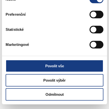
souhlasu
Preferenční
Štefánikova 17
Bytové záležitosti
Statistické
Preslova 5
Marketingové
Parkovací karty
Povolit vše
Objednejte se na úřad
Povolit výběr
online
Odmítnout