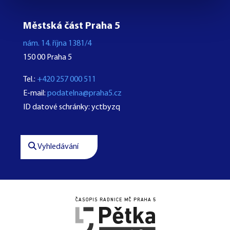
Městská část Praha 5
nám. 14. října 1381/4
150 00 Praha 5
Tel.:
+420 257 000 511
E-mail:
podatelna@praha5.cz
ID datové schránky: yctbyzq
Vyhledávání



