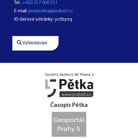
Tel.:
+420 257 000 511
E-mail:
podatelna@praha5.cz
ID datové schránky: yctbyzq
Vyhledávání




Časopis Pětka