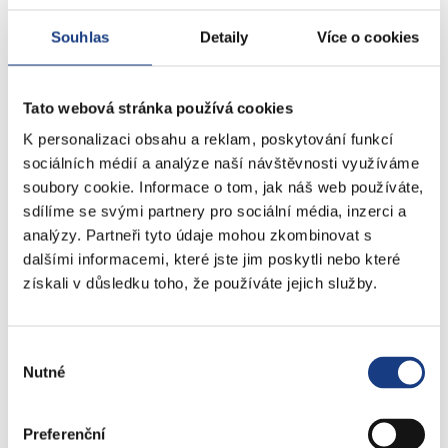
Přestupky dopravní - správní řízení
Souhlas
Detaily
Více o cookies
Štefánikova 13,15
Tato webová stránka používá cookies
Informace
Vedení MČ
K personalizaci obsahu a reklam, poskytování funkcí
sociálních médií a analýze naší návštěvnosti využíváme
Osobní doklady
soubory cookie. Informace o tom, jak náš web používáte,
Czech POINT
sdílíme se svými partnery pro sociální média, inzerci a
Matriční záležitosti
analýzy. Partneři tyto údaje mohou zkombinovat s
Poplatky
dalšími informacemi, které jste jim poskytli nebo které
Přestupky obecné
získali v důsledku toho, že používáte jejich služby.
Volby
Výběr
Nutné
souhlasu
Štefánikova 17
Bytové záležitosti
Preferenční