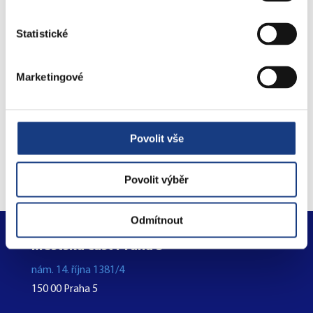
Preslova 5
Statistické
Parkovací karty
Marketingové
Objednejte se na úřad
Povolit vše
online
Povolit výběr
Odmítnout
Městská část Praha 5
nám. 14. října 1381/4
150 00 Praha 5