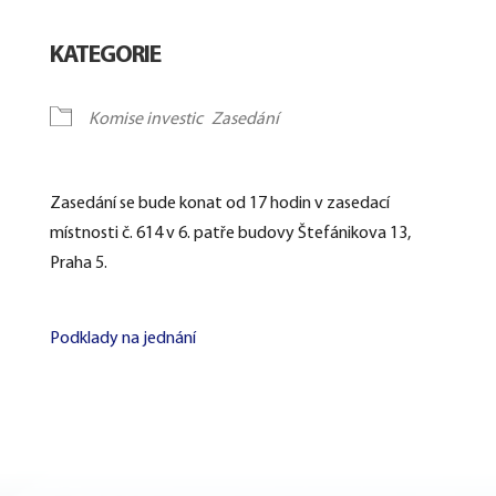
Download ICS
Google Calendar
KATEGORIE
Komise investic
Zasedání
Zasedání se bude konat od 17 hodin v zasedací
místnosti č. 614 v 6. patře budovy Štefánikova 13,
Praha 5.
Podklady na jednání