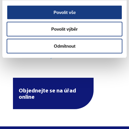
Povolit vše
Štefánikova 17
Povolit výběr
Bytové záležitosti
Odmítnout
Preslova 5
Parkovací karty
Objednejte se na úřad
online