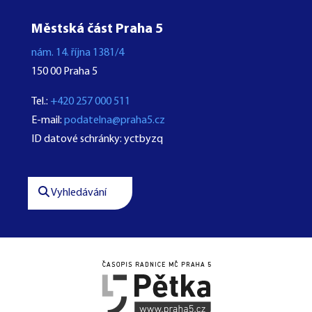
Městská část Praha 5
nám. 14. října 1381/4
150 00 Praha 5
Tel.:
+420 257 000 511
E-mail:
podatelna@praha5.cz
ID datové schránky: yctbyzq
Vyhledávání



