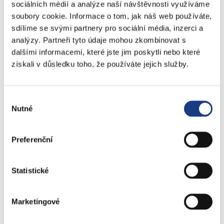
sociálních médií a analýze naší návštěvnosti využíváme
Komunální odpad
soubory cookie. Informace o tom, jak náš web používáte,
Lovecké a rybářské lístky
sdílíme se svými partnery pro sociální média, inzerci a
Doprava - zvláštní užívání komunikací
analýzy. Partneři tyto údaje mohou zkombinovat s
Doprava - dopravní značení
dalšími informacemi, které jste jim poskytli nebo které
Doprava - přestupky na komunikacích
získali v důsledku toho, že používáte jejich služby.
Přestupky dopravní - správní řízení
Výběr
Štefánikova 13,15
Nutné
souhlasu
Informace
Vedení MČ
Preferenční
Osobní doklady
Czech POINT
Statistické
Matriční záležitosti
Poplatky
Marketingové
Přestupky obecné
Volby