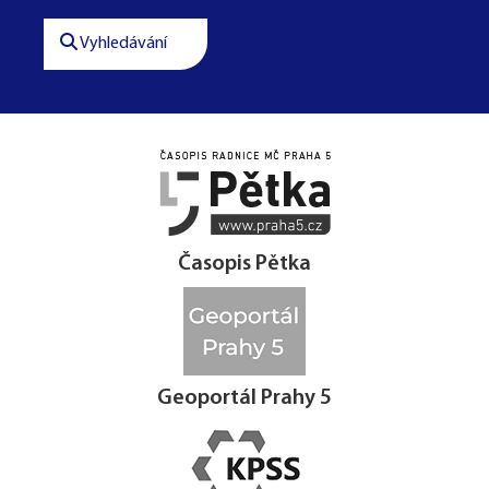
Vyhledávání




Časopis Pětka
Geoportál Prahy 5