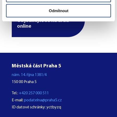
Odmítnout
Objednejte se na úřad
online
Městská část Praha 5
nám. 14. října 1381/4
150 00 Praha 5
Tel.:
+420 257 000 511
E-mail:
podatelna@praha5.cz
ID datové schránky: yctbyzq