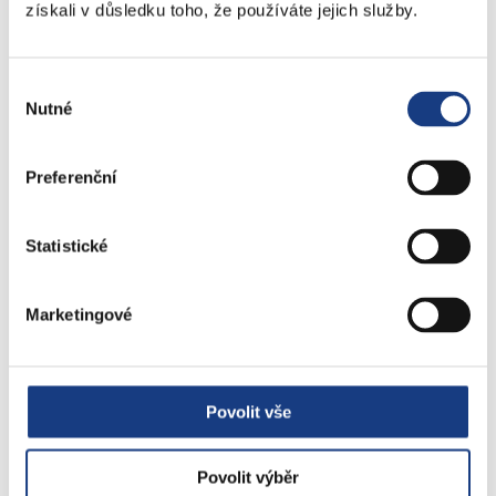
získali v důsledku toho, že používáte jejich služby.
Informace
Vedení MČ
Osobní doklady
Výběr
Czech POINT
Nutné
souhlasu
Matriční záležitosti
Poplatky
Preferenční
Přestupky obecné
Volby
Statistické
Štefánikova 17
Marketingové
Bytové záležitosti
Povolit vše
Preslova 5
Parkovací karty
Povolit výběr