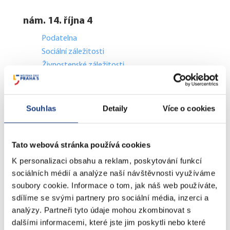
nám. 14. října 4
Podatelna
Sociální záležitosti
Živnostenské záležitosti
Stavební záležitosti
Školské záležitosti
Přestupky dopravní - objektivní odpovědnost
Souhlas
Detaily
Více o cookies
Komunální odpad
Lovecké a rybářské lístky
Tato webová stránka používá cookies
Doprava - zvláštní užívání komunikací
Doprava - dopravní značení
K personalizaci obsahu a reklam, poskytování funkcí
Doprava - přestupky na komunikacích
sociálních médií a analýze naší návštěvnosti využíváme
soubory cookie. Informace o tom, jak náš web používáte,
Přestupky dopravní - správní řízení
sdílíme se svými partnery pro sociální média, inzerci a
analýzy. Partneři tyto údaje mohou zkombinovat s
Štefánikova 13,15
dalšími informacemi, které jste jim poskytli nebo které