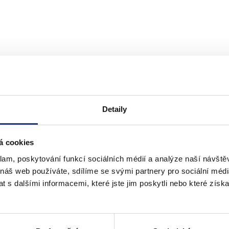
Detaily
á cookies
klam, poskytování funkcí sociálních médií a analýze naší návšt
 náš web používáte, sdílíme se svými partnery pro sociální média
tefánikova 13,15
Štefánikova 17
 s dalšími informacemi, které jste jim poskytli nebo které získa
Informace
Bytové záležitosti
Vedení MČ
Osobní doklady
Preslova 5