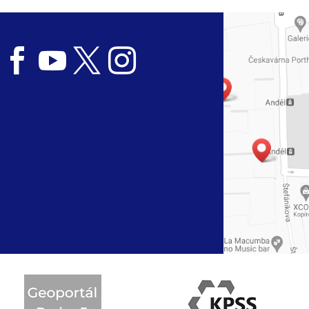



