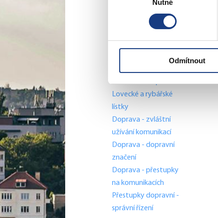
Nutné
souhlasu
záležitosti
Stavební záležitosti
Školské záležitosti
Přestupky dopravní -
objektivní
Odmítnout
odpovědnost
Komunální odpad
Lovecké a rybářské
lístky
Doprava - zvláštní
užívání komunikací
Doprava - dopravní
značení
Doprava - přestupky
na komunikacích
Přestupky dopravní -
správní řízení