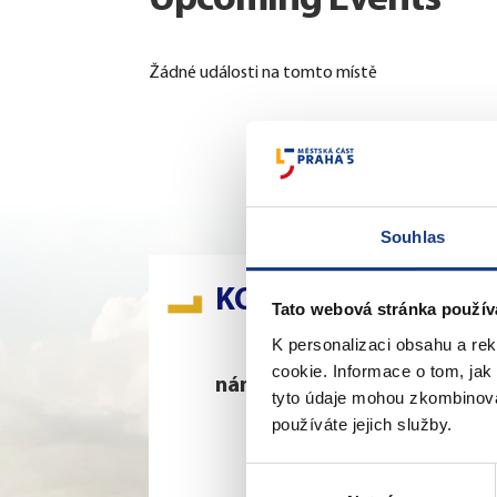
Žádné události na tomto místě
Souhlas
KONTAKTY
Tato webová stránka použív
K personalizaci obsahu a re
cookie. Informace o tom, jak
nám. 14. října 4
Š
tyto údaje mohou zkombinovat
používáte jejich služby.
Podatelna
Sociální záležitosti
Výběr
Živnostenské