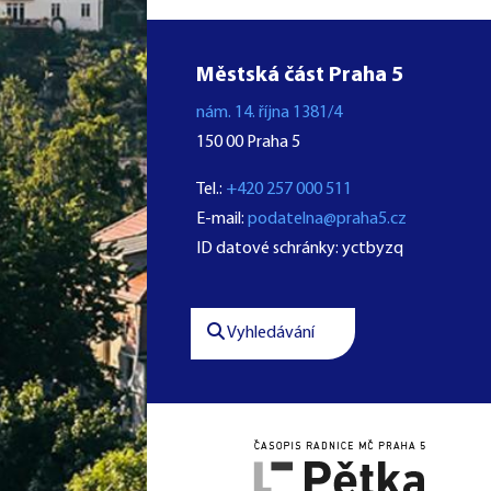
Městská část Praha 5
nám. 14. října 1381/4
150 00 Praha 5
Tel.:
+420 257 000 511
E-mail:
podatelna@praha5.cz
ID datové schránky: yctbyzq
Vyhledávání