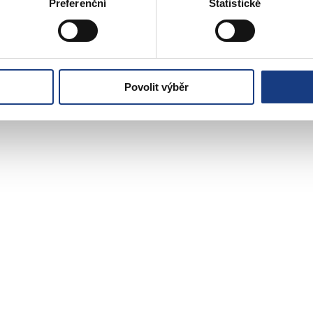
Preferenční
Statistické
Czech POINT
Parkovací karty
Matriční záležitosti
Poplatky
Přestupky obecné
Volby
Povolit výběr