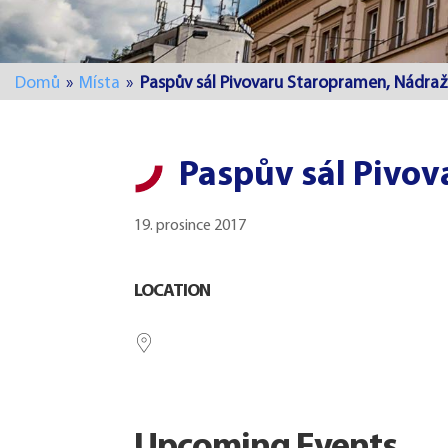
Domů
»
Místa
»
Paspův sál Pivovaru Staropramen, Nádraž
Paspův sál Pivov
19. prosince 2017
LOCATION
Upcoming Events