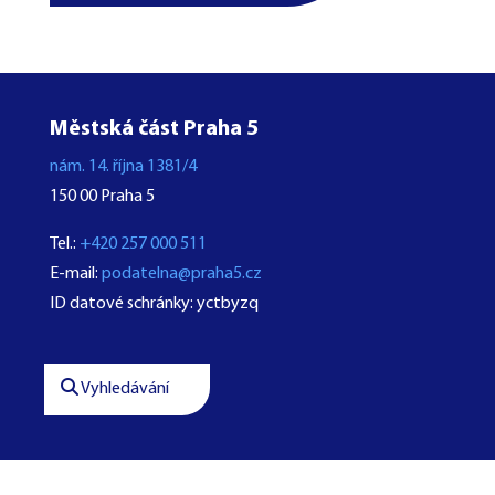
Městská část Praha 5
nám. 14. října 1381/4
150 00 Praha 5
Tel.:
+420 257 000 511
E-mail:
podatelna@praha5.cz
ID datové schránky: yctbyzq
Vyhledávání