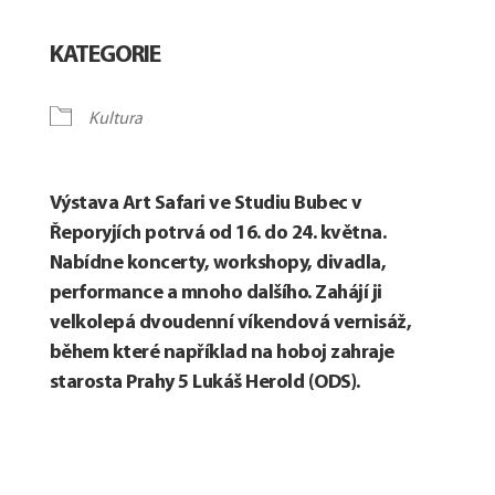
Download ICS
Google Calendar
KATEGORIE
Kultura
Výstava Art Safari ve Studiu Bubec v
Řeporyjích potrvá od 16. do 24. května.
Nabídne koncerty, workshopy, divadla,
performance a mnoho dalšího. Zahájí ji
velkolepá dvoudenní víkendová vernisáž,
během které například na hoboj zahraje
starosta Prahy 5 Lukáš Herold (ODS).