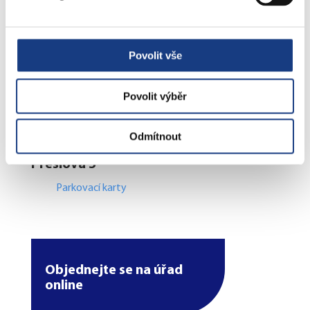
Poplatky
Přestupky obecné
Volby
Povolit vše
Povolit výběr
Štefánikova 17
Bytové záležitosti
Odmítnout
Preslova 5
Parkovací karty
Objednejte se na úřad
online