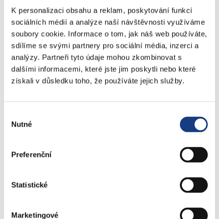
Stavební záležitosti
K personalizaci obsahu a reklam, poskytování funkcí
Školské záležitosti
sociálních médií a analýze naší návštěvnosti využíváme
soubory cookie. Informace o tom, jak náš web používáte,
Přestupky dopravní - objektivní odpovědnost
sdílíme se svými partnery pro sociální média, inzerci a
Komunální odpad
analýzy. Partneři tyto údaje mohou zkombinovat s
Lovecké a rybářské lístky
dalšími informacemi, které jste jim poskytli nebo které
Doprava - zvláštní užívání komunikací
získali v důsledku toho, že používáte jejich služby.
Doprava - dopravní značení
Doprava - přestupky na komunikacích
Přestupky dopravní - správní řízení
Výběr
Nutné
souhlasu
Štefánikova 13,15
Preferenční
Informace
Vedení MČ
Osobní doklady
Statistické
Czech POINT
Matriční záležitosti
Marketingové