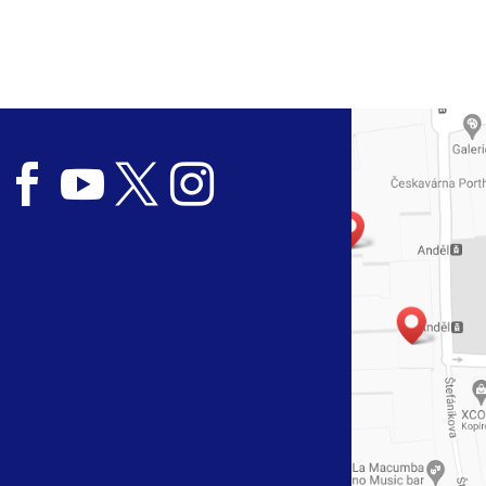



