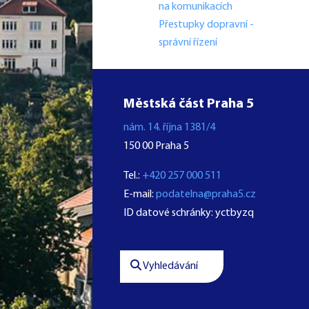
na komunikacích
Přestupky dopravní -
správní řízení
Městská část Praha 5
nám. 14. října 1381/4
150 00 Praha 5
Tel.:
+420 257 000 511
E-mail:
podatelna@praha5.cz
ID datové schránky: yctbyzq
Vyhledávání