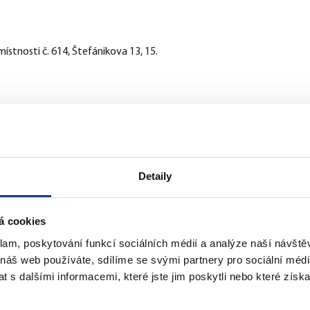
lendar
iCalendar
Office 365
stnosti č. 614, Štefánikova 13, 15.
Detaily
á cookies
klam, poskytování funkcí sociálních médií a analýze naší návšt
 náš web používáte, sdílíme se svými partnery pro sociální média
 s dalšími informacemi, které jste jim poskytli nebo které získa
tefánikova 13,15
Štefánikova 17