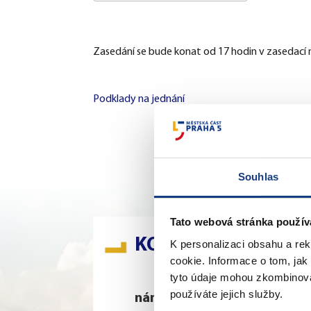
Download ICS
Google Ca
Zasedání se bude konat od 17 hodin v zasedací mí
Podklady na jednání
Souhlas
Tato webová stránka použív
KONTAKTY
K personalizaci obsahu a re
cookie. Informace o tom, jak
tyto údaje mohou zkombinovat
používáte jejich služby.
nám. 14. října 4
Š