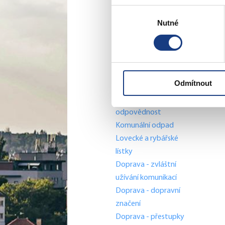
Podatelna
Výběr
Sociální záležitosti
Nutné
souhlasu
Živnostenské
záležitosti
Stavební záležitosti
Školské záležitosti
Odmítnout
Přestupky dopravní -
objektivní
odpovědnost
Komunální odpad
Lovecké a rybářské
lístky
Doprava - zvláštní
užívání komunikací
Doprava - dopravní
značení
Doprava - přestupky