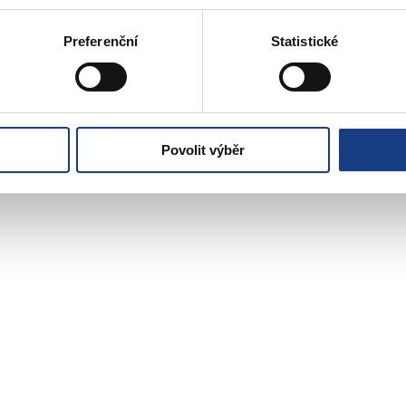
Informace
Bytové záležitosti
Vedení MČ
Preferenční
Statistické
Osobní doklady
Preslova 5
Czech POINT
Parkovací karty
Matriční záležitosti
Poplatky
Povolit výběr
Přestupky obecné
Volby