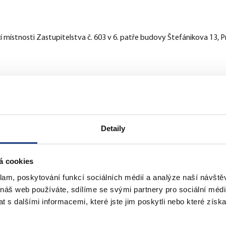
lendar
iCalendar
Office 365
 místnosti Zastupitelstva č. 603 v 6. patře budovy Štefánikova 13, P
Detaily
á cookies
klam, poskytování funkcí sociálních médií a analýze naší návšt
 náš web používáte, sdílíme se svými partnery pro sociální média
 s dalšími informacemi, které jste jim poskytli nebo které získa
tefánikova 13,15
Štefánikova 17