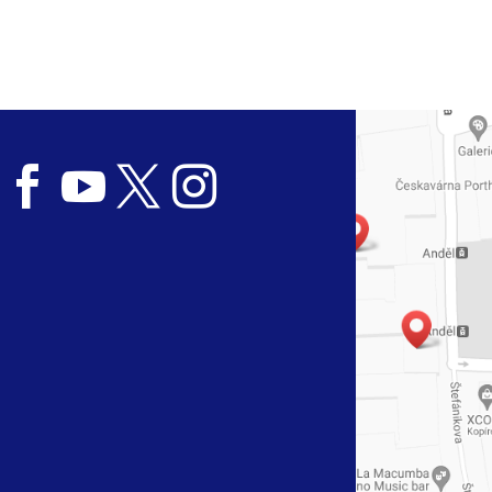



