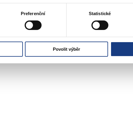
Informace
Bytové záležitosti
Vedení MČ
Preferenční
Statistické
Osobní doklady
Preslova 5
Czech POINT
Parkovací karty
Matriční záležitosti
Poplatky
Povolit výběr
Přestupky obecné
Volby