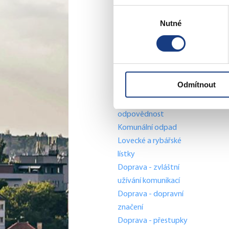
Podatelna
Výběr
Sociální záležitosti
Nutné
souhlasu
Živnostenské
záležitosti
Stavební záležitosti
Školské záležitosti
Odmítnout
Přestupky dopravní -
objektivní
odpovědnost
Komunální odpad
Lovecké a rybářské
lístky
Doprava - zvláštní
užívání komunikací
Doprava - dopravní
značení
Doprava - přestupky