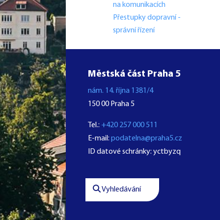
na komunikacích
Přestupky dopravní -
správní řízení
Městská část Praha 5
nám. 14. října 1381/4
150 00 Praha 5
Tel.:
+420 257 000 511
E-mail:
podatelna@praha5.cz
ID datové schránky: yctbyzq
Vyhledávání