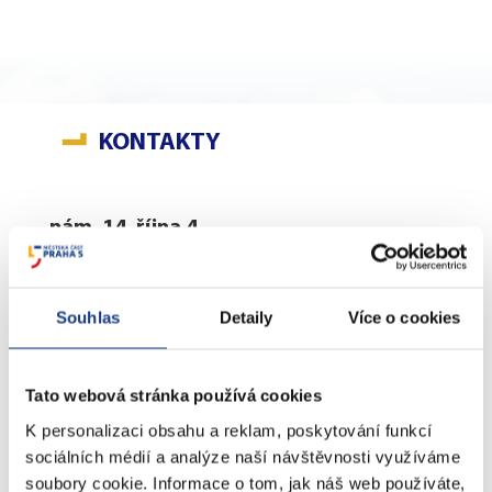
KONTAKTY
nám. 14. října 4
Podatelna
Sociální záležitosti
Souhlas
Detaily
Více o cookies
Živnostenské záležitosti
Stavební záležitosti
Školské záležitosti
Tato webová stránka používá cookies
Přestupky dopravní - objektivní odpovědnost
K personalizaci obsahu a reklam, poskytování funkcí
Komunální odpad
sociálních médií a analýze naší návštěvnosti využíváme
Lovecké a rybářské lístky
soubory cookie. Informace o tom, jak náš web používáte,