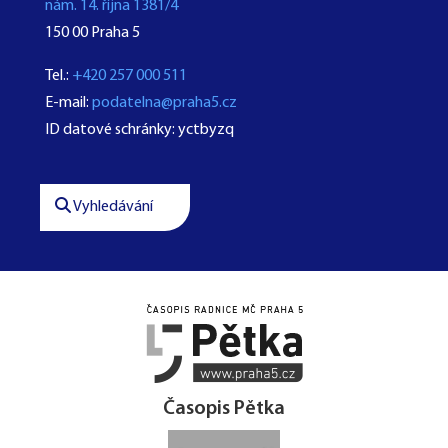
nám. 14. října 1381/4
150 00 Praha 5
Tel.:
+420 257 000 511
E-mail:
podatelna@praha5.cz
ID datové schránky: yctbyzq
Vyhledávání




Časopis Pětka