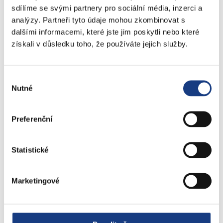
Doprava - zvláštní užívání komunikací
sdílíme se svými partnery pro sociální média, inzerci a
Doprava - dopravní značení
analýzy. Partneři tyto údaje mohou zkombinovat s
Doprava - přestupky na komunikacích
dalšími informacemi, které jste jim poskytli nebo které
Přestupky dopravní - správní řízení
získali v důsledku toho, že používáte jejich služby.
Štefánikova 13,15
Výběr
Nutné
Informace
souhlasu
Vedení MČ
Osobní doklady
Preferenční
Czech POINT
Matriční záležitosti
Statistické
Poplatky
Přestupky obecné
Volby
Marketingové