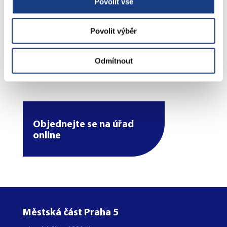
Štefánikova 17
Povolit vše
Bytové záležitosti
Povolit výběr
Preslova 5
Odmítnout
Parkovací karty
Objednejte se na úřad
online
Městská část Praha 5