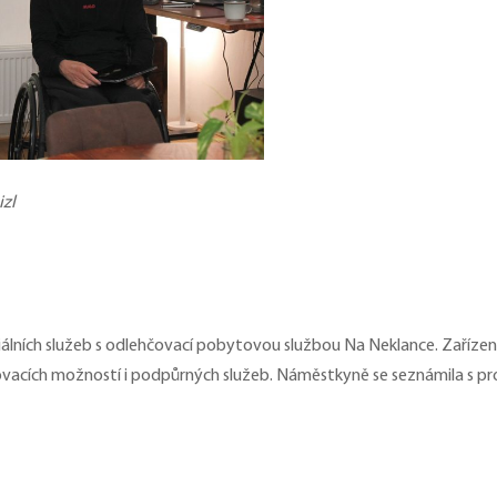
izl
lních služeb s odlehčovací pobytovou službou Na Neklance. Zaříze
ytovacích možností i podpůrných služeb. Náměstkyně se seznámila s pr