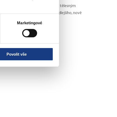
 65 let a pro osoby starší 35 let s tělesným
udnitzův dům disponuje, i do vedlejšího, nově
Marketingové
Povolit vše