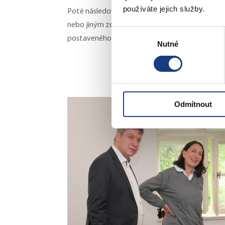
používáte jejich služby.
Poté následoval přesun do Raudnitzova domu, kte
nebo jiným zdravotním postižením. Náměstkyně
Výběr
postaveného objektu DPS Michnovka.
Nutné
souhlasu
Odmítnout