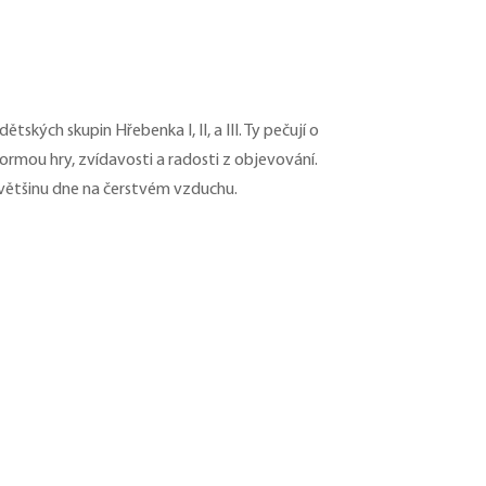
ských skupin Hřebenka I, II, a III. Ty pečují o
ormou hry, zvídavosti a radosti z objevování.
i většinu dne na čerstvém vzduchu.