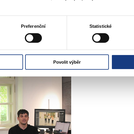
rý je koncipován jako dům s pečovatelskou službou pro seniory starší
 měla možnost nahlédnout do komunitního centra Konírna, kterým Ra
Preferenční
Statistické
Povolit výběr