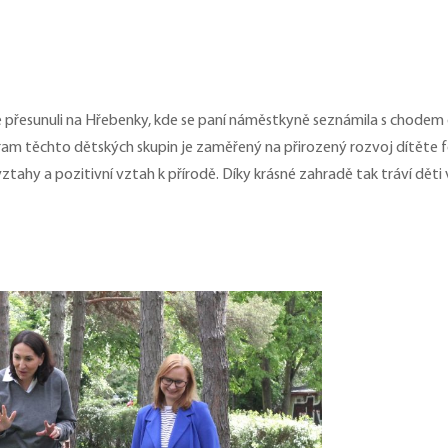
ě přesunuli na Hřebenky, kde se paní náměstkyně seznámila s chodem dět
gram těchto dětských skupin je zaměřený na přirozený rozvoj dítěte f
vztahy a pozitivní vztah k přírodě. Díky krásné zahradě tak tráví dět