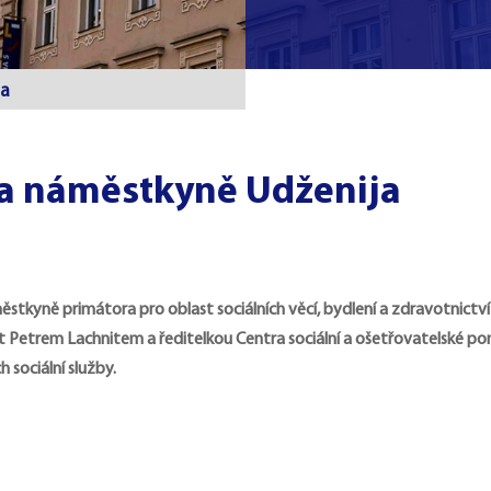
ja
la náměstkyně Udženija
ěstkyně primátora pro oblast sociálních věcí, bydlení a zdravotnictví 
ast Petrem Lachnitem a ředitelkou Centra sociální a ošetřovatelské 
 sociální služby.