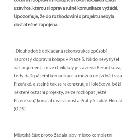
totálním dopravním kolapsem kvůli několikaměsíční
uzavírce, kterou si oprava rušné komunikace vyžádá.
Upozorňuje, že do rozhodování o projektu nebyla
dostatečně zapojena.
„Dlouhodobě odkládaná rekonstrukce způsobí
naprostý dopravní kolaps v Praze 5. Nikdo nevyslyšel
náš argument, že ve chvíli, kdy je zavřená Peroutkova,
tedy další páteřní komunikace a možná objízdná trasa
Plzeňské, a stejně tak se rekonstruuje Holečkova, běží
některé ostatní projekty, nelze rozkopat ještě
Plzeňskou,“ konstatoval starosta Prahy 5 Lukáš Herold
(ODS).
Městská část proto žádala, aby město kompletní