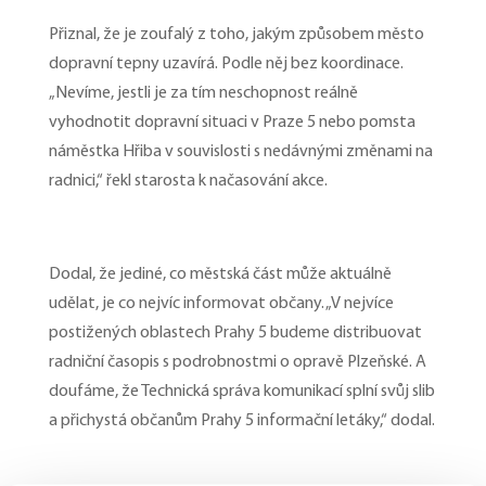
Přiznal, že je zoufalý z toho, jakým způsobem město
dopravní tepny uzavírá. Podle něj bez koordinace.
„Nevíme, jestli je za tím neschopnost reálně
vyhodnotit dopravní situaci v Praze 5 nebo pomsta
náměstka Hřiba v souvislosti s nedávnými změnami na
radnici,“ řekl starosta k načasování akce.
Dodal, že jediné, co městská část může aktuálně
udělat, je co nejvíc informovat občany. „V nejvíce
postižených oblastech Prahy 5 budeme distribuovat
radniční časopis s podrobnostmi o opravě Plzeňské. A
doufáme, že Technická správa komunikací splní svůj slib
a přichystá občanům Prahy 5 informační letáky,“ dodal.