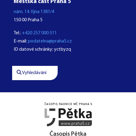
Městská část Praha 5
nám. 14. října 1381/4
150 00 Praha 5
Tel.:
+420 257 000 511
E-mail:
podatelna@praha5.cz
ID datové schránky: yctbyzq
Vyhledávání




Časopis Pětka