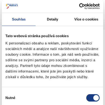
Souhlas
Detaily
Více o cookies
Tato webová stránka používá cookies
KONTAKTY
K personalizaci obsahu a reklam, poskytování funkcí
sociálních médií a analýze naší návštěvnosti využíváme
soubory cookie. Informace o tom, jak náš web používáte,
nám. 14. října 4
sdílíme se svými partnery pro sociální média, inzerci a
Podatelna
analýzy. Partneři tyto údaje mohou zkombinovat s
Sociální záležitosti
dalšími informacemi, které jste jim poskytli nebo které
Živnostenské záležitosti
získali v důsledku toho, že používáte jejich služby.
Stavební záležitosti
Školské záležitosti
Výběr
Přestupky dopravní - objektivní odpovědnost
Nutné
souhlasu
Komunální odpad