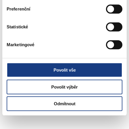
Lovecké a rybářské lístky
Preferenční
Doprava - zvláštní užívání komunikací
Doprava - dopravní značení
Doprava - přestupky na komunikacích
Statistické
Přestupky dopravní - správní řízení
Marketingové
Štefánikova 13,15
Informace
Vedení MČ
Povolit vše
Osobní doklady
Czech POINT
Povolit výběr
Matriční záležitosti
Poplatky
Odmítnout
Přestupky obecné
Volby