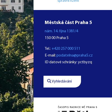
správní řízení
Městská část Praha 5
nám. 14. října 1381/4
150 00 Praha 5
Tel.:
+420 257 000 511
E-mail:
podatelna@praha5.cz
ID datové schránky: yctbyzq
Vyhledávání