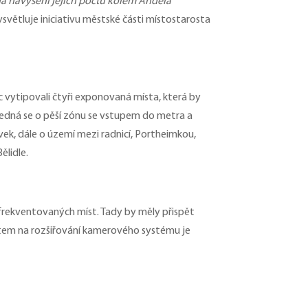
na navýšení jejich počtu kolem Anděla
ysvětluje iniciativu městské části místostarosta
c vytipovali čtyři exponovaná místa, která by
Jedná se o pěší zónu se vstupem do metra a
k, dále o území mezi radnicí, Portheimkou,
ělidle.
 frekventovaných míst. Tady by měly přispět
ěstem na rozšiřování kamerového systému je