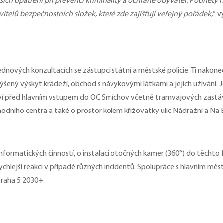
ch opatření při prevenci kriminality a ochraně obyvatel. Podněty 
vitelů bezpečnostních složek, které zde zajišťují veřejný pořádek,
“ v
ednových konzultacích se zástupci státní a městské policie. Ti nakone
šený výskyt krádeží, obchod s návykovými látkami a jejich užívání. 
ví před hlavním vstupem do OC Smíchov včetně tramvajových zastáve
dního centra a také o prostor kolem křižovatky ulic Nádražní a Na B
nformatických činností, o instalaci otočných kamer (360°) do těchto
rychlejší reakci v případě různých incidentů. Spolupráce s hlavním m
Praha 5 2030+.