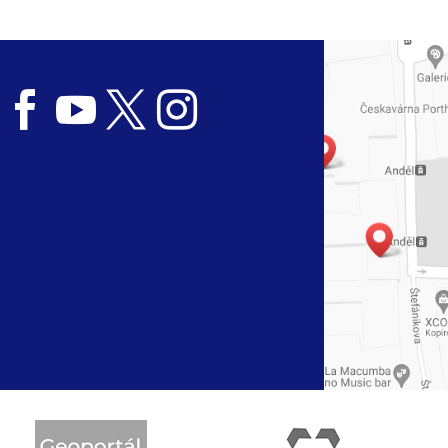



