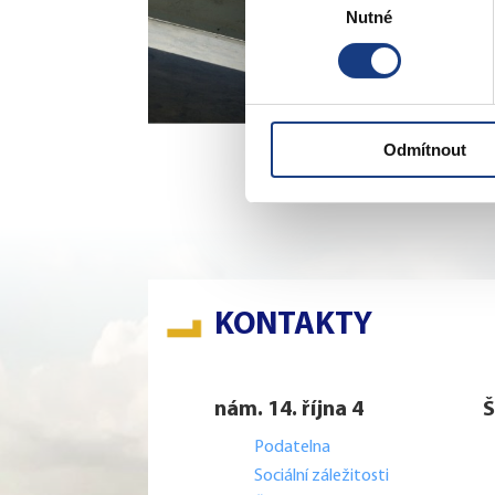
Nutné
souhlasu
Odmítnout
KONTAKTY
nám. 14. října 4
Š
Podatelna
Sociální záležitosti