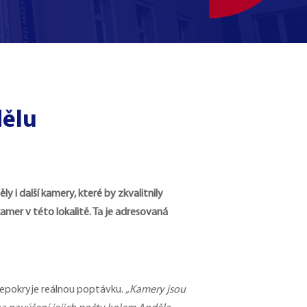
dělu
y i další kamery, které by zkvalitnily
kamer v této lokalitě. Ta je adresovaná
 nepokryje reálnou poptávku.
„K
amery jsou