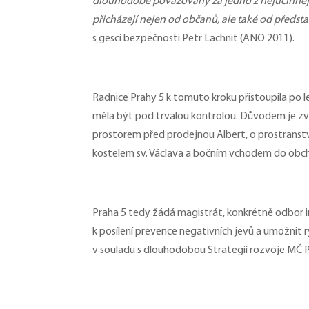
dlouhodobě považovány za jedno z nejúčinnější
přicházejí nejen od občanů, ale také od předsta
s gescí bezpečnosti Petr Lachnit (ANO 2011).
Radnice Prahy 5 k tomuto kroku přistoupila po l
měla být pod trvalou kontrolou. Důvodem je zvý
prostorem před prodejnou Albert, o prostranst
kostelem sv. Václava a bočním vchodem do obcho
Praha 5 tedy žádá magistrát, konkrétně odbor i
k posílení prevence negativních jevů a umožnit 
v souladu s dlouhodobou Strategií rozvoje MČ 