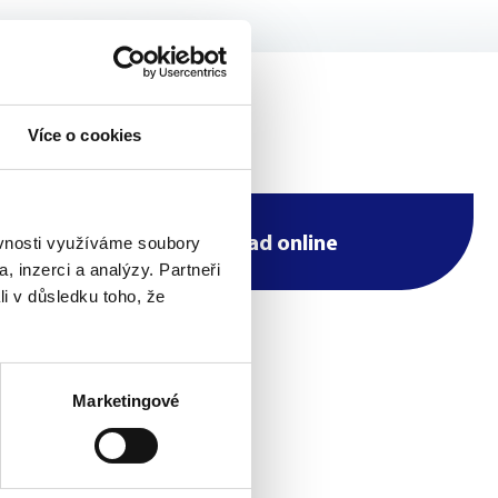
Více o cookies
ěvnosti využíváme soubory
Objednejte se na úřad online
, inzerci a analýzy. Partneři
li v důsledku toho, že
Marketingové