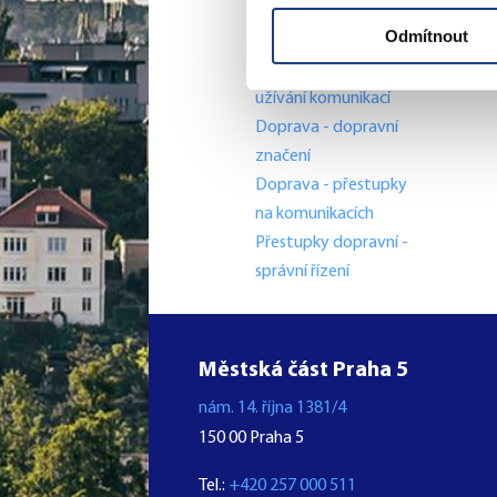
Lovecké a rybářské
Odmítnout
lístky
Doprava - zvláštní
užívání komunikací
Doprava - dopravní
značení
Doprava - přestupky
na komunikacích
Přestupky dopravní -
správní řízení
Městská část Praha 5
nám. 14. října 1381/4
150 00 Praha 5
Tel.:
+420 257 000 511