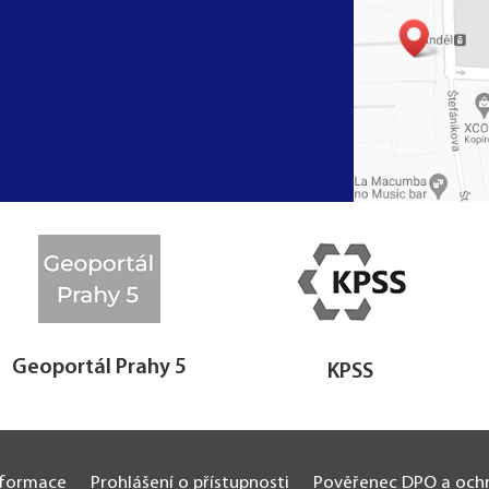
Geoportál Prahy 5
KPSS
nformace
Prohlášení o přístupnosti
Pověřenec DPO a ochr