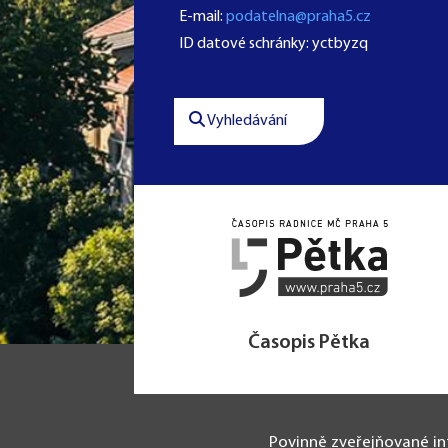
E-mail:
podatelna@praha5.cz
ID datové schránky: yctbyzq
Vyhledávání
Časopis Pětka
Povinně zveřejňované i