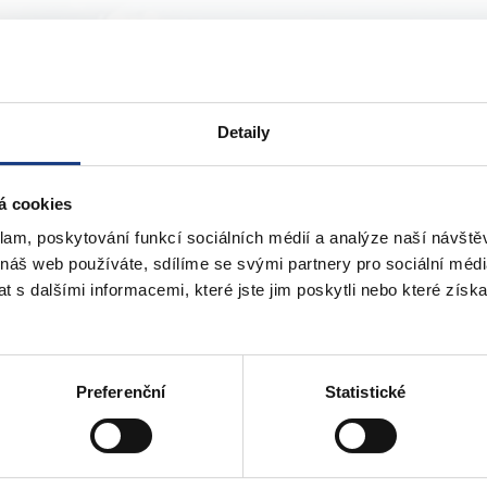
Detaily
tefánikova 13,15
Štefánikova 17
á cookies
Informace
Bytové záležitosti
klam, poskytování funkcí sociálních médií a analýze naší návšt
Vedení MČ
 náš web používáte, sdílíme se svými partnery pro sociální média
Osobní doklady
Preslova 5
 s dalšími informacemi, které jste jim poskytli nebo které získa
Czech POINT
Parkovací karty
Matriční záležitosti
Poplatky
Přestupky obecné
Preferenční
Statistické
Volby