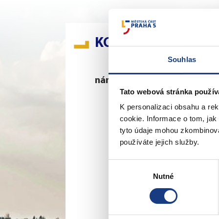
KONTAKTY
Souhlas
nám. 14. října 4
Š
Tato webová stránka použív
Podatelna
K personalizaci obsahu a re
Sociální záležitosti
cookie. Informace o tom, jak
Živnostenské
tyto údaje mohou zkombinovat
záležitosti
používáte jejich služby.
Stavební záležitosti
Školské záležitosti
Výběr
Přestupky dopravní -
Nutné
souhlasu
objektivní
odpovědnost
Komunální odpad