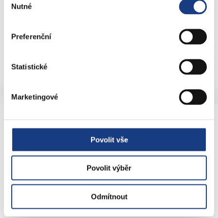
Nutné
souhlasu
Více na o festivalu na webových stránkách
openhouse.cz
.
Preferenční
Statistické
Marketingové
KONTAKTY
Povolit vše
nám. 14. října 4
Povolit výběr
Podatelna
Sociální záležitosti
Odmítnout
Živnostenské záležitosti
Stavební záležitosti