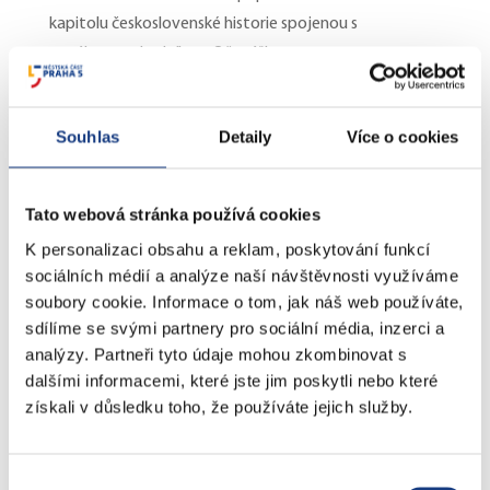
kapitolu československé historie spojenou s
vynálezcem Ludvíkem Očenáškem.
Souhlas
Detaily
Více o cookies
V rámci doprovodného programu se v Praze 5
uskuteční v pátek 22. května od 17 hodin moderovaná
diskuze s Jaroslavem Martínkem. Akce nabídne osobní
Tato webová stránka používá cookies
a laskavé ohlédnutí za životem i příběhem historické
K personalizaci obsahu a reklam, poskytování funkcí
budovy, která dnes hostí mimo jiné i nahrávací
Studio
sociálních médií a analýze naší návštěvnosti využíváme
Martínek
. Ve vyprávění majitele ožijí vzpomínky na
soubory cookie. Informace o tom, jak náš web používáte,
proměny domu, jeho atmosféru i lidi, kteří jím prošli. V
sdílíme se svými partnery pro sociální média, inzerci a
analýzy. Partneři tyto údaje mohou zkombinovat s
neděli 24. května od 11 hodin se pak mohou lidé se
dalšími informacemi, které jste jim poskytli nebo které
zrakovým hendikepem zúčastnit speciální
získali v důsledku toho, že používáte jejich služby.
komentované prohlídky neorenesanční stavby
domova Palata
.
Výběr