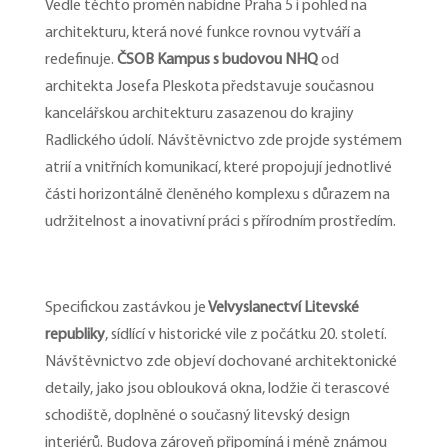
Vedle těchto proměn nabídne Praha 5 i pohled na
architekturu, která nové funkce rovnou vytváří a
redefinuje.
ČSOB Kampus s budovou NHQ
od
architekta Josefa Pleskota představuje současnou
kancelářskou architekturu zasazenou do krajiny
Radlického údolí. Návštěvnictvo zde projde systémem
atrií a vnitřních komunikací, které propojují jednotlivé
části horizontálně členěného komplexu s důrazem na
udržitelnost a inovativní práci s přírodním prostředím.
Specifickou zastávkou je
Velvyslanectví Litevské
republiky
, sídlící v historické vile z počátku 20. století.
Návštěvnictvo zde objeví dochované architektonické
detaily, jako jsou oblouková okna, lodžie či terascové
schodiště, doplněné o současný litevský design
interiérů. Budova zároveň připomíná i méně známou