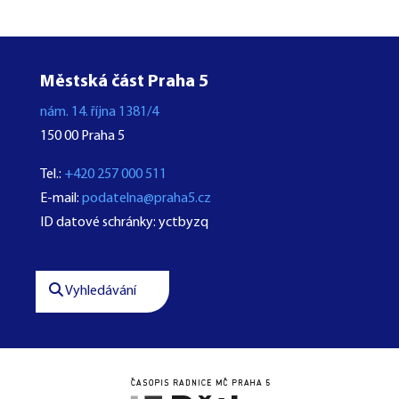
Městská část Praha 5
nám. 14. října 1381/4
150 00 Praha 5
Tel.:
+420 257 000 511
E-mail:
podatelna@praha5.cz
ID datové schránky: yctbyzq
Vyhledávání