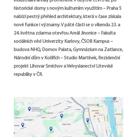
industriální areály proměněné v obytné čtvrti až po
historické domy s novým kulturním využitím – Praha 5
nabízí pestrý přehled architektury, která v čase získala
nové funkce i významy.
V páté části se o víkendu 23. a
24. května zdarma otevřou
Areál Jinonice – Fakulta
sociálních věd Univerzity Karlovy, ČSOB Kampus –
budova NHQ, Domov Palata, Gymnázium na Zatlance,
Národní dům v Košířích – Studio Martínek, Rezidenční
projekt Lihovar Smíchov a Velvyslanectví Litevské
republiky v ČR.