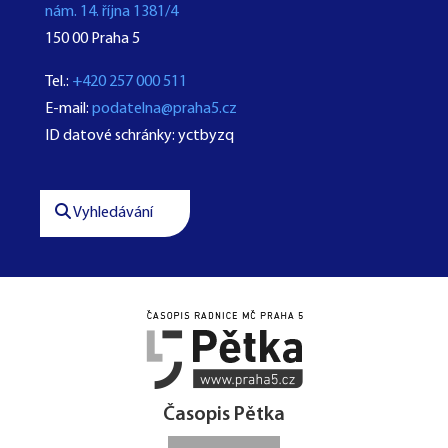
nám. 14. října 1381/4
150 00 Praha 5
Tel.:
+420 257 000 511
E-mail:
podatelna@praha5.cz
ID datové schránky: yctbyzq
Vyhledávání




Časopis Pětka