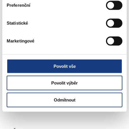
Doprava - zvláštní užívání komunikací
Preferenční
Doprava - dopravní značení
Doprava - přestupky na komunikacích
Statistické
Přestupky dopravní - správní řízení
Marketingové
Štefánikova 13,15
Informace
Vedení MČ
Povolit vše
Osobní doklady
Czech POINT
Povolit výběr
Matriční záležitosti
Poplatky
Přestupky obecné
Odmítnout
Volby