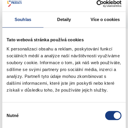
Souhlas
Detaily
Více o cookies
KONTAKTY
Tato webová stránka používá cookies
K personalizaci obsahu a reklam, poskytování funkcí
sociálních médií a analýze naší návštěvnosti využíváme
nám. 14. října 4
soubory cookie. Informace o tom, jak náš web používáte,
sdílíme se svými partnery pro sociální média, inzerci a
Podatelna
analýzy. Partneři tyto údaje mohou zkombinovat s
Sociální záležitosti
dalšími informacemi, které jste jim poskytli nebo které
Živnostenské záležitosti
získali v důsledku toho, že používáte jejich služby.
Stavební záležitosti
Školské záležitosti
Přestupky dopravní - objektivní odpovědnost
Výběr
Nutné
Komunální odpad
souhlasu
Lovecké a rybářské lístky