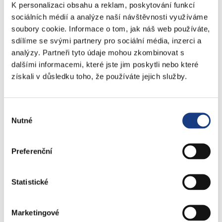
Stavební záležitosti
K personalizaci obsahu a reklam, poskytování funkcí
Školské záležitosti
sociálních médií a analýze naší návštěvnosti využíváme
Přestupky dopravní - objektivní odpovědnost
soubory cookie. Informace o tom, jak náš web používáte,
sdílíme se svými partnery pro sociální média, inzerci a
Komunální odpad
analýzy. Partneři tyto údaje mohou zkombinovat s
Lovecké a rybářské lístky
dalšími informacemi, které jste jim poskytli nebo které
Doprava - zvláštní užívání komunikací
získali v důsledku toho, že používáte jejich služby.
Doprava - dopravní značení
Doprava - přestupky na komunikacích
Přestupky dopravní - správní řízení
Výběr
Nutné
souhlasu
Štefánikova 13,15
Preferenční
Informace
Vedení MČ
Osobní doklady
Statistické
Czech POINT
Matriční záležitosti
Marketingové
Poplatky