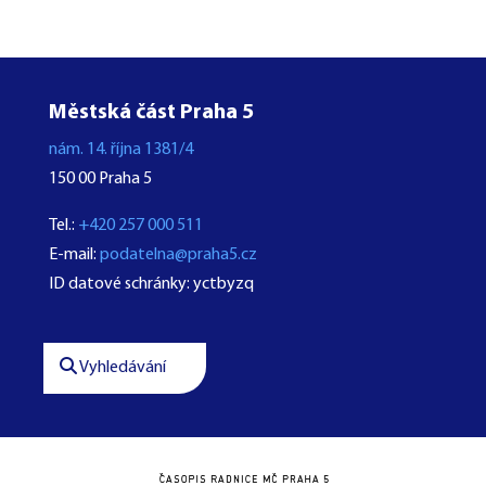
Městská část Praha 5
nám. 14. října 1381/4
150 00 Praha 5
Tel.:
+420 257 000 511
E-mail:
podatelna@praha5.cz
ID datové schránky: yctbyzq
Vyhledávání