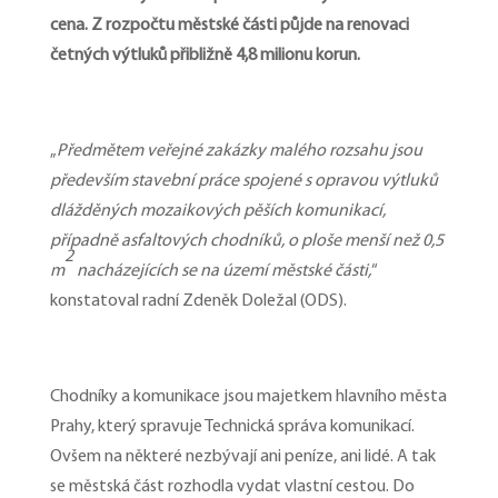
cena. Z rozpočtu městské části půjde na renovaci
četných výtluků přibližně 4,8 milionu korun.
„
Předmětem veřejné zakázky malého rozsahu jsou
především stavební práce spojené s opravou výtluků
dlážděných mozaikových pěších komunikací,
případně asfaltových chodníků, o ploše menší než 0,5
2
m
nacházejících se na území městské části,
“
konstatoval radní Zdeněk Doležal (ODS).
Chodníky a komunikace jsou majetkem hlavního města
Prahy, který spravuje Technická správa komunikací.
Ovšem na některé nezbývají ani peníze, ani lidé. A tak
se městská část rozhodla vydat vlastní cestou. Do