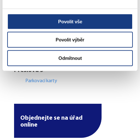
Přestupky obecné
Volby
Povolit vše
Povolit výběr
Štefánikova 17
Bytové záležitosti
Odmítnout
Preslova 5
Parkovací karty
Objednejte se na úřad
online