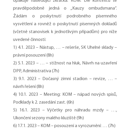
opakuje následující zkratka: KOM. Dle kontextu se
pravděpodobně jedná o „Kauzy ombudsmana“.
Žádám o poskytnutí podrobného písemného
vysvětlení a rovněž o poskytnutí písemných dokladů
(včetně stanovisek k jednotlivým případům) pro níže
uvedené činnosti:
1) 4.1. 2023 – Nástup, … – rešerše, SK Uhelné sklady –
právní posouzení (8h)
2) 5.1. 2023 – … – stížnost na hluk, Návrh na uzavření
DPP, Administrativa (7h)
3) 9.1. 2023 – Dočasný zimní stadion – revize, … –
návrh řešení (8h)
4) 10.1. 2023 – Meeting: KOM – nápad nových spisů,
Podklady k 2. zasedání zast. (6h)
5) 16.1. 2023 – Výčetky pro náhradu mzdy – …,
Ukončení sezony malého kluziště (9h)
6) 17.1. 2023 – KOM – posouzení a vyrozumění: … (7h)