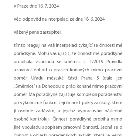
V Praze dne 16. 7. 2024
Věc: odpověď na interpelaci ze dne 18. 6. 2024
Vážený pane zastupiteli,
tímto reaguji na vaši interpelaci týkající se činnosti mé
poradkyně. Mohu vás ujistit, že činnost mé poradkyně
probíhala v souladu se směrnicí č. 1/2019 Pravidla
uzavírání dohod o pracích konaných mimo pracovní
poměr Úřadu městské části Praha 5 (dále jen
„Směrnice“) a Dohodou o práci konané mimo pracovní
poměr. Má poradkyně zajištuje komplexní poradenství
při výkonu mé funkce. Její činnost pokrývá úkoly, které
jí osobně zadávám, a jejichž vypracování následně
osobně kontroluji. Činnost poradkyně probíhá mimo
jiné v souladu s popisem pracovní činnosti. Jedná se o
činnost v oblasti poradenských aktivit, která je velmi