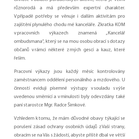
různorodá a má především expertní charakter.
V případě potřeby se věnuje i dalším aktivitám pro
zajištění plynulého chodu mé kanceláře. Zkratka KOM
v pracovních výkazech znamená „Kancelář
ombudsmana“, který se na mou osobu obrací s dotazy
občanů v rámci některé z mých gescí a kauz, které
řeším.
Pracovní výkazy jsou každý měsíc kontrolovány
zaměstnancem oddělení personálního a mzdového. U
činností eviduji písemné výstupy v souladu s výše
uvedenou směrnicí a v minulosti byly odevzdány také
paní starostce Mgr. Radce Šimkové.
Vzhledem k tomu, že mám důvodné obavy týkající se
porušení zásad ochrany osobních údajů z Vaší strany,
obracím se na Vás s žádostí, abyste příště dbal ve větší