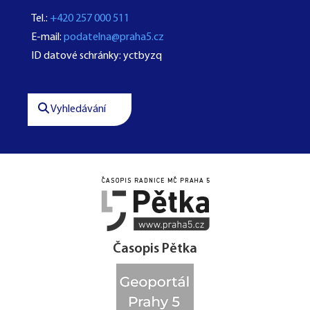
Tel.:
+420 257 000 511
E-mail:
podatelna@praha5.cz
ID datové schránky: yctbyzq
Vyhledávání




Časopis Pětka