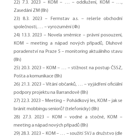
22) 7.3. 2023 – KOM – … – oddlužení, KOM – …,
Zasedání ZM (8h)
23) 8.3. 2023 – Fermstav a.s. – rešerše obchodní
společnosti, … – vyrozumění (4h)
24) 13.3. 2023 – Novela směrnice – právní posouzení,
KOM – meeting a nápad nových případů, Dluhové
poradenství na Praze 5 – monitoring aktuálního stavu
(8h)
25) 20.3. 2023 – KOM – … – stížnost na postup ČSSZ,
Pošta a komunikace (8h)
26) 21.3. 2023 – Vítání občanků, … – vyjádření oficiální
podpory projektu na Barrandově (8h)
27) 22.3. 2023 – Meeting – Pohádkový les, KOM – jak se
bránit mobbingu seniorů? (telefonicky) (8h)
28) 27.3. 2023 – KOM – vodné a stočné, KOM –
meeting a nápad nových případů (8h)
29) 28.3. 2023 – KOM – … – soužití SVJ a družstvo (dle