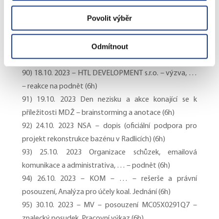
projekt výstavby multifunkční haly) (6h)
Povolit výběr
88) 12.10. 2023 – Organizace schůzek, emailová
komunikace a administrativa (6h)
Odmítnout
89) 17.10. 2023 – Analýza, rešerše a právní posouzení
pro účely koaličního jednání (7h)
90) 18.10. 2023 – HTL DEVELOPMENT s.r.o. – výzva, …
– reakce na podnět (6h)
91) 19.10. 2023 Den nezisku a akce konající se k
příležitosti MDŽ – brainstorming a anotace (6h)
92) 24.10. 2023 NSA – dopis (oficiální podpora pro
projekt rekonstrukce bazénu v Radlicích) (6h)
93) 25.10. 2023 Organizace schůzek, emailová
komunikace a administrativa, … – podnět (6h)
94) 26.10. 2023 – KOM – … – rešerše a právní
posouzení, Analýza pro účely koal. Jednání (6h)
95) 30.10. 2023 – MV – posouzení MC05X0291Q7 –
znalecký posudek, Pracovní výkaz (6h)