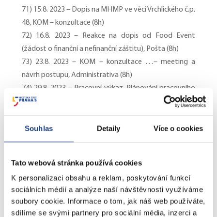
71) 15.8. 2023 – Dopis na MHMP ve věci Vrchlického č.p.
48, KOM – konzultace (8h)
72) 16.8. 2023 – Reakce na dopis od Food Event
(žádost o finanční a nefinanční záštitu), Pošta (8h)
73) 23.8. 2023 – KOM – konzultace …– meeting a
návrh postupu, Administrativa (8h)
74) 29.8. 2023 – Pracovní výkaz, Plánování pracovního
kalendáře, Pošta a administrativa (8h)
75) 5.9. 2023 – Pošta a emailová komunikace,
Administrativní činnost (8h)
Souhlas
Detaily
Více o cookies
76) 6.9. 2023 – MV – Konzultace (trhy), MSS – reakce na
podnět – pozemek kánoisti (8h)
Tato webová stránka používá cookies
77) 7.9. 2023 – MSS – Rešerše – podmínky nájmu
K personalizaci obsahu a reklam, poskytování funkcí
zasedací místnosti a zrušení nájmu (8h)
sociálních médií a analýze naší návštěvnosti využíváme
78) 13.9. 2023 – MSS a MV – draft odpovědi pro Spolek
soubory cookie. Informace o tom, jak náš web používáte,
pro lepší Smíchov (Šem. Břeh) (8h)
sdílíme se svými partnery pro sociální média, inzerci a