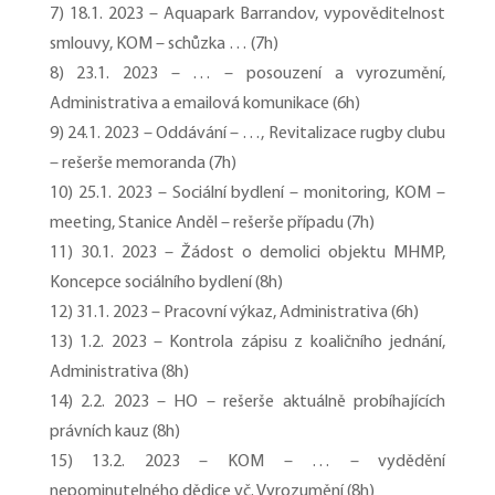
7) 18.1. 2023 – Aquapark Barrandov, vypověditelnost
smlouvy, KOM – schůzka … (7h)
8) 23.1. 2023 – … – posouzení a vyrozumění,
Administrativa a emailová komunikace (6h)
9) 24.1. 2023 – Oddávání – …, Revitalizace rugby clubu
– rešerše memoranda (7h)
10) 25.1. 2023 – Sociální bydlení – monitoring, KOM –
meeting, Stanice Anděl – rešerše případu (7h)
11) 30.1. 2023 – Žádost o demolici objektu MHMP,
Koncepce sociálního bydlení (8h)
12) 31.1. 2023 – Pracovní výkaz, Administrativa (6h)
13) 1.2. 2023 – Kontrola zápisu z koaličního jednání,
Administrativa (8h)
14) 2.2. 2023 – HO – rešerše aktuálně probíhajících
právních kauz (8h)
15) 13.2. 2023 – KOM – … – vydědění
nepominutelného dědice vč. Vyrozumění (8h)