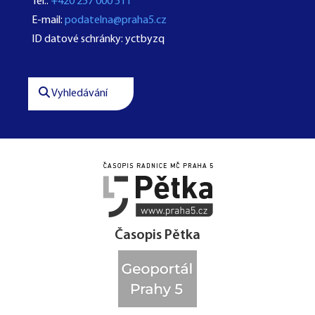
Tel.:
+420 257 000 511
E-mail:
podatelna@praha5.cz
ID datové schránky: yctbyzq
Vyhledávání




Časopis Pětka