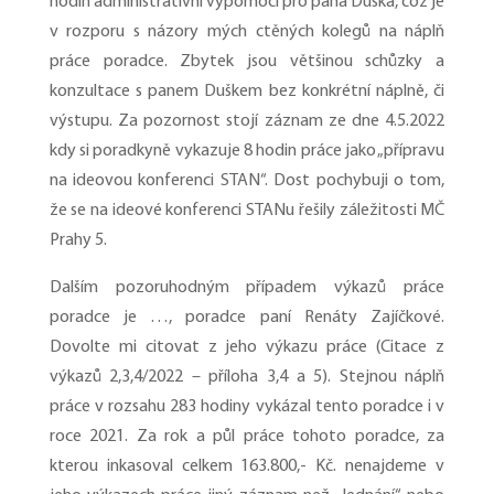
hodin administrativní výpomoci pro pana Duška, což je
v rozporu s názory mých ctěných kolegů na náplň
práce poradce. Zbytek jsou většinou schůzky a
konzultace s panem Duškem bez konkrétní náplně, či
výstupu. Za pozornost stojí záznam ze dne 4.5.2022
kdy si poradkyně vykazuje 8 hodin práce jako „přípravu
na ideovou konferenci STAN“. Dost pochybuji o tom,
že se na ideové konferenci STANu řešily záležitosti MČ
Prahy 5.
Dalším pozoruhodným případem výkazů práce
poradce je …, poradce paní Renáty Zajíčkové.
Dovolte mi citovat z jeho výkazu práce (Citace z
výkazů 2,3,4/2022 – příloha 3,4 a 5). Stejnou náplň
práce v rozsahu 283 hodiny vykázal tento poradce i v
roce 2021. Za rok a půl práce tohoto poradce, za
kterou inkasoval celkem 163.800,- Kč. nenajdeme v