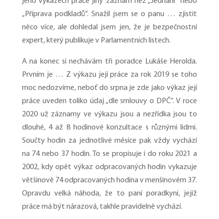
jeho výkazech práce jiný záznam než „Jednání“ nebo
„Příprava podkladů“. Snažil jsem se o panu … zjistit
něco více, ale dohledal jsem jen, že je bezpečnostní
expert, který publikuje v Parlamentních listech.
A na konec si nechávám tři poradce Lukáše Herolda.
Prvním je … Z výkazu její práce za rok 2019 se toho
moc nedozvíme, neboť do srpna je zde jako výkaz její
práce uveden toliko údaj „dle smlouvy o DPČ“. V roce
2020 už záznamy ve výkazu jsou a nezřídka jsou to
dlouhé, 4 až 8 hodinové konzultace s různými lidmi.
Součty hodin za jednotlivé měsíce pak vždy vychází
na 74 nebo 37 hodin. To se propisuje i do roku 2021 a
2002, kdy opět výkaz odpracovaných hodin vykazuje
většinově 74 odpracovaných hodina v menšinovém 37.
Opravdu velká náhoda, že to paní poradkyni, jejíž
práce má být nárazová, takhle pravidelně vychází.