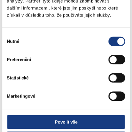
analýzy. Partneři tyto údaje mohou zkombinovat s
Č. j.: MC05 165053/2024
dalšími informacemi, které jste jim poskytli nebo které
získali v důsledku toho, že používáte jejich služby.
Vážený pane zastupiteli,
dovolte mi reagovat na Vaši interpelaci vznesenou na
Výběr
11. zasedání Zastupitelstva městské části Praha 5
Nutné
souhlasu
konaném dne 18.06.2024 ohledně nastavení pravidel
vykazování činnosti poradců. V závěru své interpelace
Preferenční
jste vznesl dotaz „… zda se nepřipravuje záměr
sjednocení podrobnějších pravidel pro vykazování
Statistické
činnosti poradců radních, …“.
Ráda bych Vás ujistila, že nastavení pravidel pro
Marketingové
vykazování činnosti poradců radních MČ Praha 5 jsme
podrobně diskutovali. Z toho důvodu byla připravena
aktualizace dosud platného vnitřního organizačního
Povolit vše
předpisu „Směrnice č. 1/2019 – Pravidla uzavírání