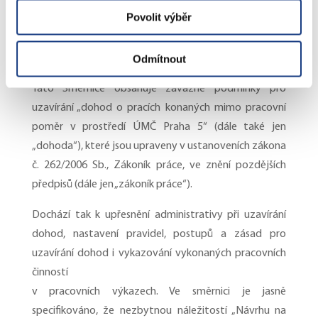
dohod o pracích konaných mimo pracovní poměr“.
Povolit výběr
Aktualizaci předmětné směrnice schválila RMČ Praha 5
na svém zasedání dne 27.05.2024, usnesení číslo
RMČ/21/581/2024, s účinností od 01.06.2024.
Odmítnout
Tato Směrnice obsahuje závazné podmínky pro
uzavírání „dohod o pracích konaných mimo pracovní
poměr v prostředí ÚMČ Praha 5“ (dále také jen
„dohoda“), které jsou upraveny v ustanoveních zákona
č. 262/2006 Sb., Zákoník práce, ve znění pozdějších
předpisů (dále jen „zákoník práce“).
Dochází tak k upřesnění administrativy při uzavírání
dohod, nastavení pravidel, postupů a zásad pro
uzavírání dohod i vykazování vykonaných pracovních
činností
v pracovních výkazech. Ve směrnici je jasně
specifikováno, že nezbytnou náležitostí „Návrhu na