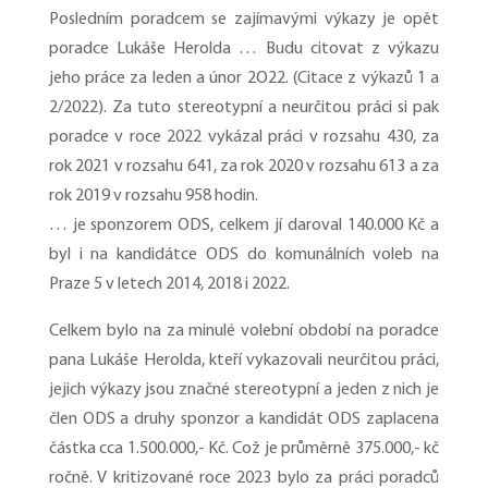
Posledním poradcem se zajímavými výkazy je opět
poradce Lukáše Herolda … Budu citovat z výkazu
jeho práce za leden a únor 2O22. (Citace z výkazů 1 a
2/2022). Za tuto stereotypní a neurčitou práci si pak
poradce v roce 2022 vykázal práci v rozsahu 430, za
rok 2021 v rozsahu 641, za rok 2020 v rozsahu 613 a za
rok 2019 v rozsahu 958 hodin.
… je sponzorem ODS, celkem jí daroval 140.000 Kč a
byl i na kandidátce ODS do komunálních voleb na
Praze 5 v letech 2014, 2018 i 2022.
Celkem bylo na za minulé volební období na poradce
pana Lukáše Herolda, kteří vykazovali neurčitou práci,
jejich výkazy jsou značné stereotypní a jeden z nich je
člen ODS a druhy sponzor a kandidát ODS zaplacena
částka cca 1.500.000,- Kč. Což je průměrně 375.000,- kč
ročně. V kritizované roce 2023 bylo za práci poradců