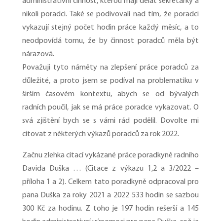
administrativní činnost, kterou mají dělat sekretářky a
nikoli poradci. Také se podivovali nad tím, že poradci
vykazují stejný počet hodin práce každý měsíc, a to
neodpovídá tomu, že by činnost poradců měla být
nárazová.
Považuji tyto náměty na zlepšení práce poradců za
důležité, a proto jsem se podíval na problematiku v
širším časovém kontextu, abych se od bývalých
radních poučil, jak se má práce poradce vykazovat. O
svá zjištění bych se s vámi rád podělil. Dovolte mi
citovat z některých výkazů poradců za rok 2022.
Začnu zlehka citací vykázané práce poradkyně radního
Davida Duška … (Citace z výkazu 1,2 a 3/2022 –
příloha 1 a 2). Celkem tato poradkyně odpracoval pro
pana Duška za roky 2021 a 2022 533 hodin se sazbou
300 Kč za hodinu. Z toho je 197 hodin rešerší a 145