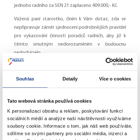
jednoho radního za SEN 21 zaplaceno 409.000,- Kč.
Vážená paní starostko, činím k Vám dotaz, zda se
nepřipravuje záměr sjednocení podrobnějších pravidel
pro vykazování činnosti poradců radních, aby již k
těmto smutným nedorozuměním v budoucnu
nedocházelo.
ODPOVĚĎ
Souhlas
Detaily
Více o cookies
Vážený pan
Tato webová stránka používá cookies
Mgr. Václav Láska
K personalizaci obsahu a reklam, poskytování funkcí
sociálních médií a analýze naší návštěvnosti využíváme
člen ZMČ Praha 5
soubory cookie. Informace o tom, jak náš web používáte,
sdílíme se svými partnery pro sociální média, inzerci a
Praha, 16. července 2024