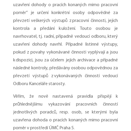
uzavření dohody o pracích konaných mimo pracovní
poměr“ je určení konkrétní osoby odpovědné za
převzetí veškerých výstupů z pracovní činnosti, jejich
kontrola a předání k uložení. Touto osobou je
navrhovatel, tj. radní, případně vedoucí odboru, který
uzavření dohody navrhl. Případné listinné výstupy,
pokud z povahy vykonávané činnosti vyplývají a jsou
k dispozici, jsou za účelem jejich archivace a případné
následné kontroly, předávány osobou odpovědnou za
převzetí výstupů z vykonávaných činností vedoucí
Odboru Kanceláře starosty.
Věřím, že nově nastavená pravidla přispějí k
průhlednějšímu vykazování pracovních činností
jednotlivých poradců, resp. osob, se kterými byla
uzavřena dohoda o pracích konaných mimo pracovní
poměr v prostředí ÚMČ Praha 5.