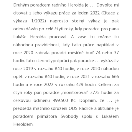
Druhým poradcem radního Herolda je … Dovolte mi
citovat z jeho výkazu práce za leden 2022 (Citace z
výkazu 1/2022) naprosto stejný výkaz je pak
odevzdáván po celé čtyři roky, kdy poradce pro pana
Lukáše Herolda pracoval. A zase tu máme tu
náhodnou pravidelnost, kdy tato práce například v
roce 2020 zabrala poradci měsíčně buď 74 nebo 37
hodin. Tuto stereotypní práci pak poradce … vykázal v
roce 2019 v rozsahu 840 hodin, v roce 2020 náhodou
opět v rozsahu 840 hodin, v roce 2021 v rozsahu 666
hodin a v roce 2022 v rozsahu 429 hodin. Celkem za
čtyři roky pan poradce „monitoroval“ 2775 hodin za
celkovou odměnu 499.500 Kč. Doplním, že … je
předseda místního sdružení ODS Radlice a aktuáně je
poradcem primátora Svobody spolu s Lukášem
Heroldem.