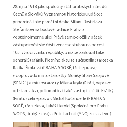
28. října 1918 jako společný stát bratrských národů
Čechů a Slováků. Významnou historickou událost
připomíná také pamětní deska Milanu Rastislavu
Štefánikovi na budově radnice Prahy 5
ve stejnojmenné ulici. Právě sem položili v pátek
zástupci městské části věnec se stuhou na počest
105. výročí vzniku republiky, o níž se zasloužil také
generál Štefánik. Pietního aktu se zúčastnila starostka
Radka Šimková (PRAHA 5 SOBĚ, třetí zprava)
v doprovodu místostarostky Moniky Shaw Salajové
(SEN 21) a místostarosty Milana Kryla (Piráti, napravo
od starostky), přítomni byli také zastupitelé Jiří Krátký
(Piráti, zcela vpravo), Michal Kočanderle (PRAHA 5
SOBĚ, třetí zleva, Lukáš Herold (Společně pro Prahu
5/ODS, druhý zleva) a Petr Lachnit (ANO, zcela vlevo).