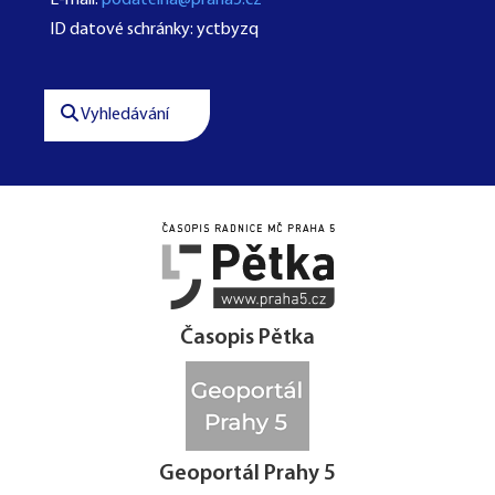
E-mail:
podatelna@praha5.cz
ID datové schránky: yctbyzq
Vyhledávání




Časopis Pětka
Geoportál Prahy 5