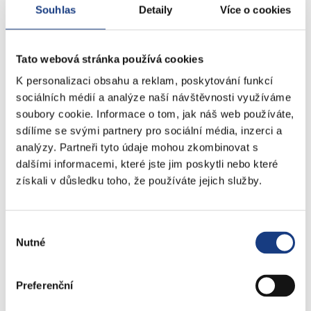
Souhlas
Detaily
Více o cookies
KONTAKTY
Tato webová stránka používá cookies
nám. 14. října 4
K personalizaci obsahu a reklam, poskytování funkcí
Podatelna
sociálních médií a analýze naší návštěvnosti využíváme
soubory cookie. Informace o tom, jak náš web používáte,
Sociální záležitosti
sdílíme se svými partnery pro sociální média, inzerci a
Živnostenské záležitosti
analýzy. Partneři tyto údaje mohou zkombinovat s
Stavební záležitosti
dalšími informacemi, které jste jim poskytli nebo které
Školské záležitosti
získali v důsledku toho, že používáte jejich služby.
Přestupky dopravní - objektivní odpovědnost
Komunální odpad
Lovecké a rybářské lístky
Výběr
Doprava - zvláštní užívání komunikací
Nutné
souhlasu
Doprava - dopravní značení
Doprava - přestupky na komunikacích
Preferenční
Přestupky dopravní - správní řízení