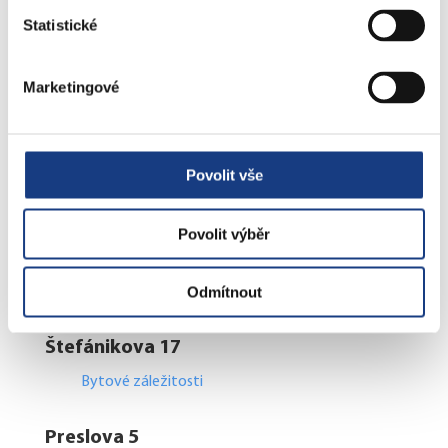
Statistické
Štefánikova 13,15
Informace
Marketingové
Vedení MČ
Osobní doklady
Czech POINT
Povolit vše
Matriční záležitosti
Poplatky
Přestupky obecné
Povolit výběr
Volby
Odmítnout
Štefánikova 17
Bytové záležitosti
Preslova 5