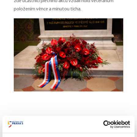
zde účastníci pietního aktu vzdali hold veteránům
položením věnce a minutou ticha.