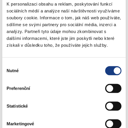
Poplatky
K personalizaci obsahu a reklam, poskytování funkcí
Přestupky obecné
sociálních médií a analýze naší návštěvnosti využíváme
Volby
soubory cookie. Informace o tom, jak náš web používáte,
sdílíme se svými partnery pro sociální média, inzerci a
analýzy. Partneři tyto údaje mohou zkombinovat s
dalšími informacemi, které jste jim poskytli nebo které
Štefánikova 17
získali v důsledku toho, že používáte jejich služby.
Bytové záležitosti
Výběr
Preslova 5
Nutné
souhlasu
Parkovací karty
Preferenční
Statistické
Objednejte se na úřad
online
Marketingové