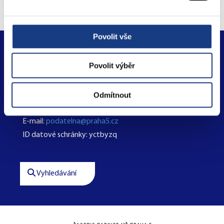
Povolit vše
Městská část Praha 5
Povolit výběr
nám. 14. října 1381/4
150 00 Praha 5
Odmítnout
Tel.:
+420 257 000 511
E-mail:
podatelna@praha5.cz
ID datové schránky: yctbyzq
Vyhledávání