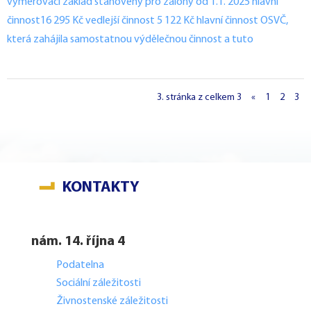
vyměřovací základ stanovený pro zálohy od 1.1. 2025 hlavní
činnost16 295 Kč vedlejší činnost 5 122 Kč hlavní činnost OSVČ,
která zahájila samostatnou výdělečnou činnost a tuto
3. stránka z celkem 3
«
1
2
3
KONTAKTY
nám. 14. října 4
Podatelna
Sociální záležitosti
Živnostenské záležitosti