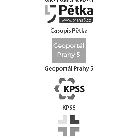




Časopis Pětka
Geoportál Prahy 5
KPSS