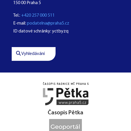
150 00 Praha 5
Tel.:
+420 257 000 511
E-mail:
podatelna@praha5.cz
ID datové schránky: yctbyzq
Vyhledávání




Časopis Pětka