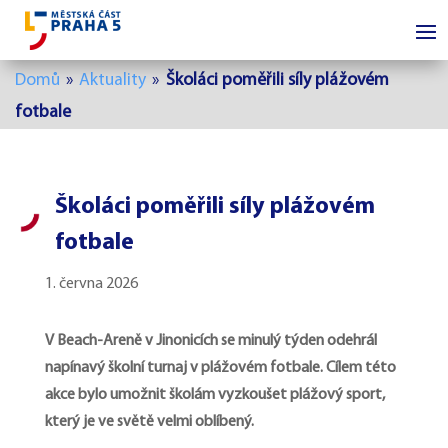
Domů
»
Aktuality
»
Školáci poměřili síly plážovém
fotbale
Školáci poměřili síly plážovém
fotbale
1. června 2026
V Beach-Areně v Jinonicích se minulý týden odehrál
napínavý školní turnaj v plážovém fotbale. Cílem této
akce bylo umožnit školám vyzkoušet plážový sport,
který je ve světě velmi oblíbený.