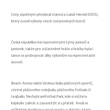
Ceny úspěšným předával starosta Lukáš Herold (ODS),
který ocenil výkony všech zúčastněných borců.
Česká republika má reprezentační týmy juniorů a
juniorek, takže pro zúčastněné hráče a hráčky byla i
šance se probojovat díky výkonům na reprezentační
úroveň.
Beach-Arena nabízí širokou škálu plážových sportů,
včetně plážového volejbalu, plážového fotbalu či
teqballu. Nechybí aniFotbal Park, kde si můžete
kdykoliv zahrát a zasoutěžit si s přáteli. Areál se