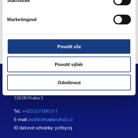
Statistické
Marketingové
Objednejte se na úřad
online
Povolit vše
Povolit výběr
Městská část Praha 5
Odmítnout
nám. 14. října 1381/4
150 00 Praha 5
Tel.:
+420 257 000 511
E-mail:
podatelna@praha5.cz
ID datové schránky: yctbyzq