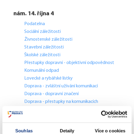
nám. 14. října 4
Podatelna
Sociální záležitosti
Živnostenské záležitosti
Stavební záležitosti
Školské záležitosti
Přestupky dopravní - objektivní odpovědnost
Komunální odpad
Lovecké a rybářské lístky
Doprava - zvláštní užívání komunikací
Doprava - dopravní značení
Doprava - přestupky na komunikacích
Přestupky dopravní - správní řízení
Štefánikova 13,15
Souhlas
Detaily
Více o cookies