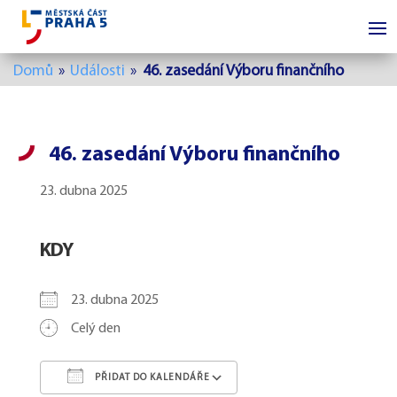
Domů
»
Události
»
46. zasedání Výboru finančního
46. zasedání Výboru finančního
23. dubna 2025
KDY
23. dubna 2025
Celý den
PŘIDAT DO KALENDÁŘE