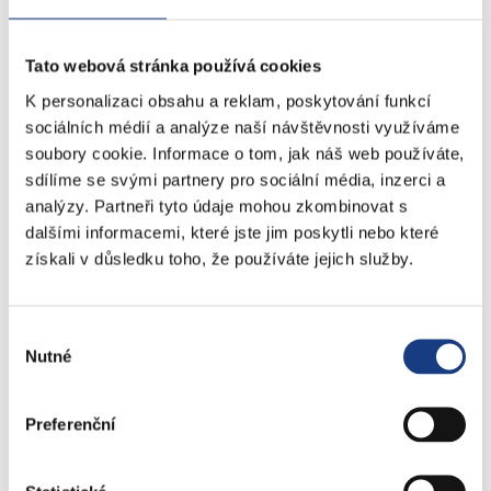
Informace
Vedení MČ
Tato webová stránka používá cookies
Osobní doklady
K personalizaci obsahu a reklam, poskytování funkcí
Czech POINT
sociálních médií a analýze naší návštěvnosti využíváme
Matriční záležitosti
soubory cookie. Informace o tom, jak náš web používáte,
Poplatky
sdílíme se svými partnery pro sociální média, inzerci a
Přestupky obecné
analýzy. Partneři tyto údaje mohou zkombinovat s
Volby
dalšími informacemi, které jste jim poskytli nebo které
získali v důsledku toho, že používáte jejich služby.
Štefánikova 17
Výběr
Bytové záležitosti
Nutné
souhlasu
Preslova 5
Preferenční
Parkovací karty