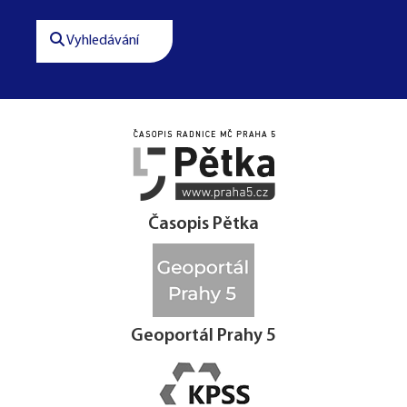
Vyhledávání




Časopis Pětka
Geoportál Prahy 5