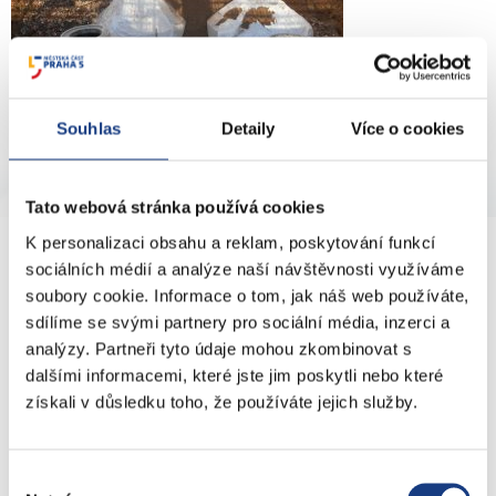
Souhlas
Detaily
Více o cookies
Tato webová stránka používá cookies
K personalizaci obsahu a reklam, poskytování funkcí
KONTAKTY
sociálních médií a analýze naší návštěvnosti využíváme
soubory cookie. Informace o tom, jak náš web používáte,
sdílíme se svými partnery pro sociální média, inzerci a
nám. 14. října 4
analýzy. Partneři tyto údaje mohou zkombinovat s
dalšími informacemi, které jste jim poskytli nebo které
Podatelna
získali v důsledku toho, že používáte jejich služby.
Sociální záležitosti
Živnostenské záležitosti
Stavební záležitosti
Výběr
Školské záležitosti