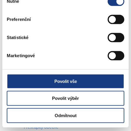
Nutné
souhlasu
Přestupky dopravní - objektivní odpovědnost
Komunální odpad
Preferenční
Lovecké a rybářské lístky
Doprava - zvláštní užívání komunikací
Statistické
Doprava - dopravní značení
Doprava - přestupky na komunikacích
Přestupky dopravní - správní řízení
Marketingové
Štefánikova 13,15
Povolit vše
Informace
Vedení MČ
Osobní doklady
Povolit výběr
Czech POINT
Matriční záležitosti
Odmítnout
Poplatky
Přestupky obecné