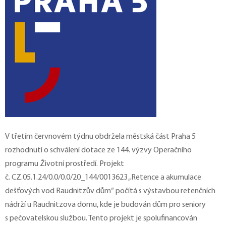
V třetím červnovém týdnu obdržela městská část Praha 5
rozhodnutí o schválení dotace ze 144. výzvy Operačního
programu Životní prostředí. Projekt
č. CZ.05.1.24/0.0/0.0/20_144/0013623 „Retence a akumulace
dešťových vod Raudnitzův dům“ počítá s výstavbou retenčních
nádrží u Raudnitzova domu, kde je budován dům pro seniory
s pečovatelskou službou. Tento projekt je spolufinancován