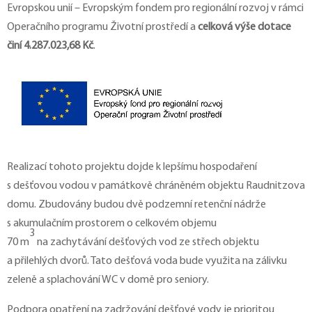
Evropskou unií – Evropským fondem pro regionální rozvoj v rámci
Operačního programu Životní prostředí a
celková výše dotace
činí 4.287.023,68 Kč
.
Realizací tohoto projektu dojde k lepšímu hospodaření
s dešťovou vodou v památkově chráněném objektu Raudnitzova
domu. Zbudovány budou dvě podzemní retenční nádrže
s akumulačním prostorem o celkovém objemu
3
70 m
na zachytávání dešťových vod ze střech objektu
a přilehlých dvorů. Tato dešťová voda bude využita na zálivku
zeleně a splachování WC v domě pro seniory.
Podpora opatření na zadržování dešťové vody je prioritou