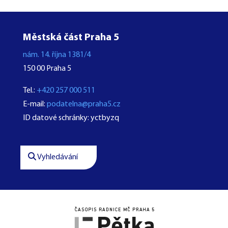
Městská část Praha 5
nám. 14. října 1381/4
150 00 Praha 5
Tel.:
+420 257 000 511
E-mail:
podatelna@praha5.cz
ID datové schránky: yctbyzq
Vyhledávání



