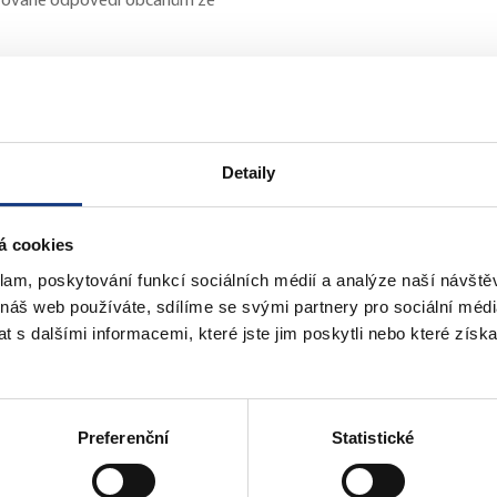
citované odpovědi občanům ze
věci rekonstrukce skautských
n v červenci 2018 s příslibem
nebyla zahájena. Podle mých
Detaily
ormální i technické vady, že
 veřejné zakázky.
á cookies
yla dosud vypsána veřejná
klam, poskytování funkcí sociálních médií a analýze naší návšt
a Okrouhlíku.
 náš web používáte, sdílíme se svými partnery pro sociální média
 s dalšími informacemi, které jste jim poskytli nebo které získa
hřiště při ulici Pod Žvahovem
Preferenční
Statistické
ojekt nebyl vypracován, ani