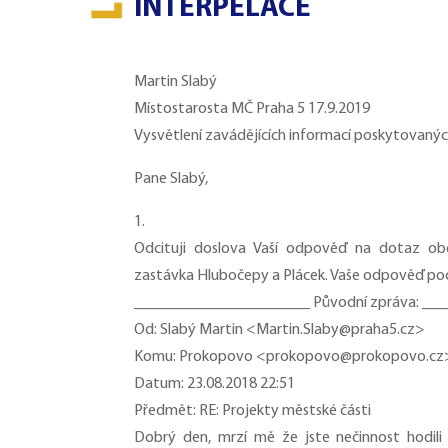
INTERPELACE
Martin Slabý
Místostarosta MČ Praha 5 17.9.2019
Vysvětlení zavádějících informací poskytovan
Pane Slabý,
1.
Odcituji doslova Vaší odpověď na dotaz ob
zastávka Hlubočepy a Plácek. Vaše odpověď poc
______________________ Původní zpráva: __
Od: Slabý Martin <Martin.Slaby@praha5.cz>
Komu: Prokopovo <prokopovo@prokopovo.cz
Datum: 23.08.2018 22:51
Předmět: RE: Projekty městské části
Dobrý den, mrzí mě že jste nečinnost hodili