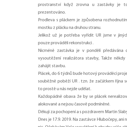
prostranství když zrovna u zastávky je t
prezentováno.
Prodleva s pláckem je způsobena rozhodnutí
mostku z plácku na druhou stranu.
Jelikož už je potřeba vyřídit UR jsme v jin
pouze prováděli rekonstrukci .
Nicméně zastávka je v pondělí předávána 
vysoutěžení realizátora stavby, Takže někdy
zahájit stavbu.
Plácek, do 6 týdnů bude hotový prováděcí proj
souběžně poběží UR . tzn. že začátkem října so
to prostě u nás nejde udělat.
Každopádně obava že by se plácek nerealizoval
alokované a nejsou časově podmíněné.
Děkuji za pochopení a s pozdravem Martin Slab
Dnes je 17.9. 2019. Na zastávce Hlubočepy, ani 