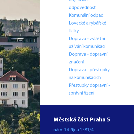
objektivní
odpovědnost
Komunální odpad
Lovecké a rybářské
lístky
Doprava - zvláštní
užívání komunikací
Doprava - dopravní
značení
Doprava - přestupky
na komunikacích
Přestupky dopravní -
správní řízení
Městská část Praha 5
nám. 14. října 1381/4