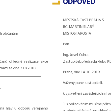
ODPOVĚĎ
MĚSTSKÁ ČÁST PRAHA 5
BC. MARTIN SLABÝ
ých občanům
MÍSTOSTAROSTA
Pan
Ing. Josef Cuhra
čanů ohledně realizace akce
Zastupitel, předseda klubu KD
hází ze dne 23.8.2018:
Praha, dne 14. 10. 2019
______________________
Vážený pane zastupiteli,
>
k vysvětlení zavádějících infor
1. s politováním musíme přizn
 na hlav u odboru veřejného