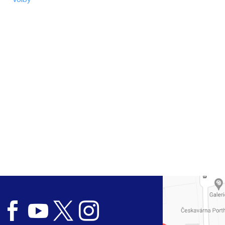
Volby



