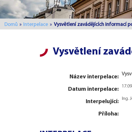
Domů
»
Interpelace
»
Vysvětlení zavádějících informací
Vysvětlení zavá
Vysv
Název interpelace:
17.0
Datum interpelace:
Ing. 
Interpelující:
Příloha: