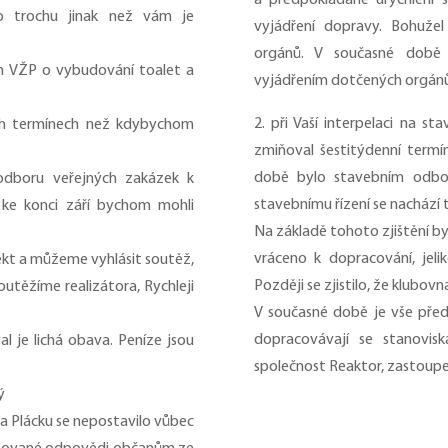
a předpokládané urychlení s
o trochu jinak než vám je
vyjádření dopravy. Bohuže
orgánů. V současné době
m VŽP o vybudování toalet a
vyjádřením dotčených orgánů 
2. při Vaší interpelaci na st
ých termínech než kdybychom
zmiňoval šestitýdenní termí
době bylo stavebním odbo
odboru veřejných zakázek k
stavebnímu řízení se nachází 
 ke konci září bychom mohli
Na základě tohoto zjištění 
vráceno k dopracování, jel
ekt a můžeme vyhlásit soutěž,
Později se zjistilo, že klubov
utěžíme realizátora, Rychleji
V současné době je vše před
dopracovávají se stanovis
 je lichá obava. Peníze jsou
společnost Reaktor, zastoupe
ý
na Plácku se nepostavilo vůbec