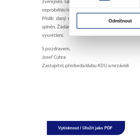
zveřejněn. Taktéž
neproběhlo hlasování per rollam.
Příslib daný na veřejném projednání s občan
Odmítnout
splněn. Žádám o
vysvětlení.
S pozdravem,
Josef Cuhra
Zastupitel, předseda klubu KDU a nezávislí
Vytisknout / Uložit jako PDF