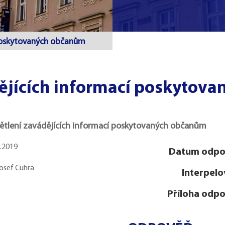
 poskytovaných občanům
dějících informací poskytov
ětlení zavádějících informací poskytovaných občanům
9.2019
Datum odpo
Josef Cuhra
Interpelo
Příloha odpo