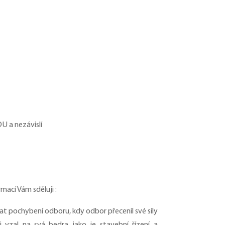
U a nezávislí
mací Vám sděluji :
at pochybení odboru, kdy odbor přecenil své síly