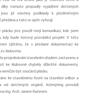
i vzal na svá bedra jako je stavební řízení a
l díky tomuto propadly vyjádření dotčených
 jsou již všechny podklady k předmětným
předána a tato se opět vyřizují.
av plácku jste použil mojí komunikaci, kde jsem
n, kdy bude hotový prováděcí projekt. V této
rem zjištěno, že v předané dokumentaci ke
tzv. klubovna.
bylo projednávání stavebním úřadem zastaveno a
ikož ke klubovně chyběly důležité dokumenty.
na nemůže být součástí plácku.
áno ke stavebnímu řízení na stavební odbor a
ka od dotčených orgánů. Inženýring provádí
na Ing. Arch. Janem Kačerem.