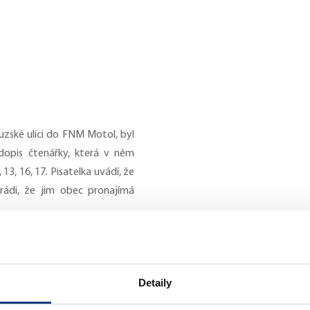
Mgr. Milan
uzské ulici do FNM Motol, byl
dopis čtenářky, která v něm
 13, 16, 17. Pisatelka uvádí, že
 rádi, že jim obec pronajímá
em vyjádřil pouze svůj osobní
Detaily
kterém
jste naznačil budoucí