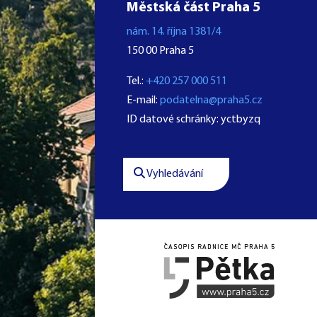
Městská část Praha 5
nám. 14. října 1381/4
150 00 Praha 5
Tel.:
+420 257 000 511
E-mail:
podatelna@praha5.cz
ID datové schránky: yctbyzq
Vyhledávání