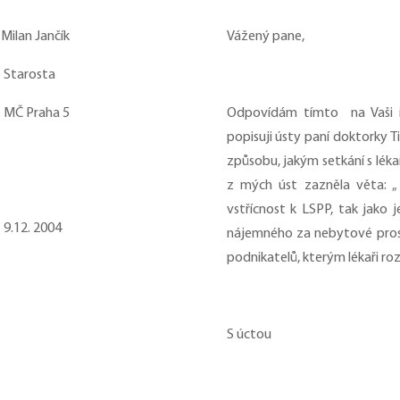
čík
Vážený pane,
Starosta
MČ Praha 5
Odpovídám tímto na Vaši int
popisuji ústy paní doktorky 
způsobu, jakým setkání s lékař
z mých úst zazněla věta: 
vstřícnost k LSPP, tak jako
9.12. 2004
nájemného za nebytové prost
podnikatelů, kterým lékaři ro
S úctou