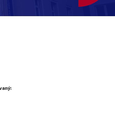
vaný: