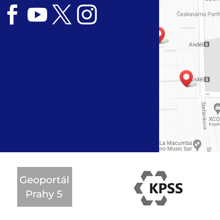



