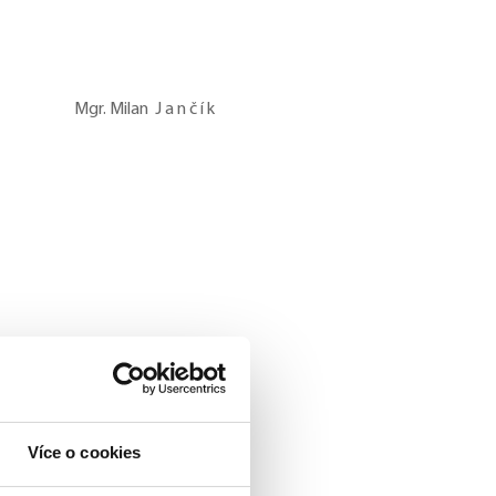
 J a n č í k
Více o cookies