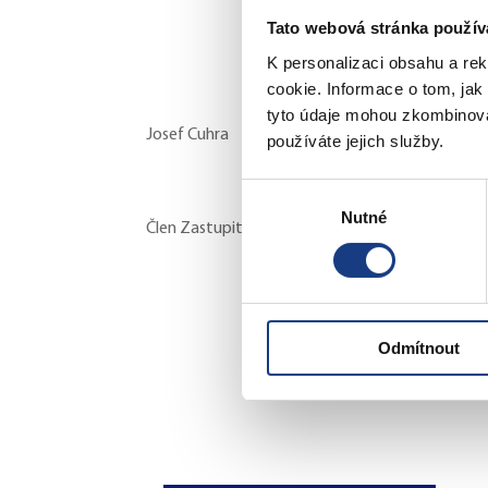
Tato webová stránka použív
K personalizaci obsahu a re
cookie. Informace o tom, jak
tyto údaje mohou zkombinovat
Josef Cuhra
používáte jejich služby.
Výběr
Nutné
souhlasu
Člen Zastupitelstva MČ Praha 5 za KDU-ČSL
Odmítnout