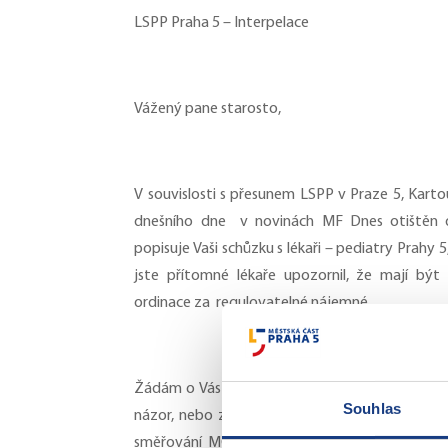
LSPP Praha 5 – Interpelace
Vážený pane starosto,
V souvislosti s přesunem LSPP v Praze 5, Karto
dnešního dne
v novinách MF Dnes otištěn 
popisuje Vaši schůzku s lékaři – pediatry Prahy 5,
jste přítomné lékaře upozornil, že mají být
ordinace za
regulovatelné nájemné.
Žádám o Vás vysvětlení,
zda jste tímto
výrok
Souhlas
názor, nebo zda se jednalo o názor RMČ,
ve 
směřování
MČ v záležitosti pronájmu ordinací.