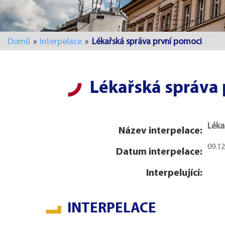
Domů
»
Interpelace
»
Lékařská správa první pomoci
Lékařská správa
Léka
Název interpelace:
09.1
Datum interpelace:
Interpelující:
INTERPELACE