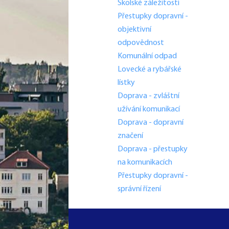
Školské záležitosti
Přestupky dopravní -
objektivní
odpovědnost
Komunální odpad
Lovecké a rybářské
lístky
Doprava - zvláštní
užívání komunikací
Doprava - dopravní
značení
Doprava - přestupky
na komunikacích
Přestupky dopravní -
správní řízení