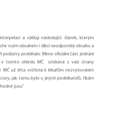
erpelaci a sděluji následující: článek, kterým
Tiché svým obsahem i dikcí neodpovídá obsahu a
i pediatry probíhalo. Mimo oficiální část jednání
„ v tomto ohledu MČ očekává z vaší strany
 je MČ už léta vstřícná k lékařům nezvyšováním
ory, jak tomu bylo u jiných podnikatelů, říkám
zhodně jsou.“