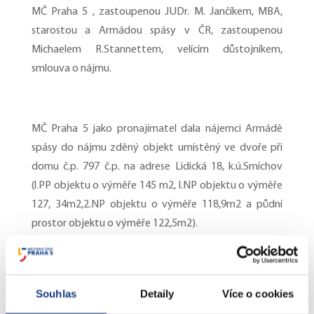
MČ Praha 5 , zastoupenou JUDr. M. Jančíkem, MBA,
starostou a Armádou spásy v ČR, zastoupenou
Michaelem R.Stannettem, velícím důstojníkem,
smlouva o nájmu.
MČ Praha 5 jako pronajímatel dala nájemci Armádě
spásy do nájmu zděný objekt umístěný ve dvoře při
domu č.p. 797 č.p. na adrese Lidická 18, k.ú.Smíchov
(l.PP objektu o výměře 145 m2, l.NP objektu o výměře
127, 34m2,2.NP objektu o výměře 118,9m2 a půdní
prostor objektu o výměře 122,5m2).
Pronajímatel dal nájemci do nájmu výše uvedené
Souhlas
Detaily
Více o cookies
nemovitosti za účelem provozování veřejně