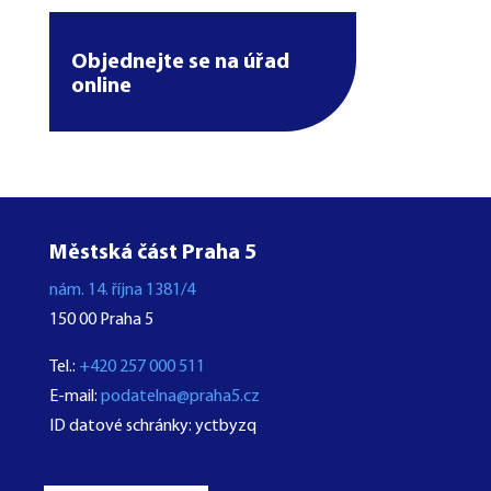
Objednejte se na úřad
online
Městská část Praha 5
nám. 14. října 1381/4
150 00 Praha 5
Tel.:
+420 257 000 511
E-mail:
podatelna@praha5.cz
ID datové schránky: yctbyzq