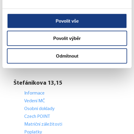
Stavební záležitosti
Školské záležitosti
Přestupky dopravní - objektivní odpovědnost
Povolit vše
Komunální odpad
Lovecké a rybářské lístky
Povolit výběr
Doprava - zvláštní užívání komunikací
Doprava - dopravní značení
Odmítnout
Doprava - přestupky na komunikacích
Přestupky dopravní - správní řízení
Štefánikova 13,15
Informace
Vedení MČ
Osobní doklady
Czech POINT
Matriční záležitosti
Poplatky