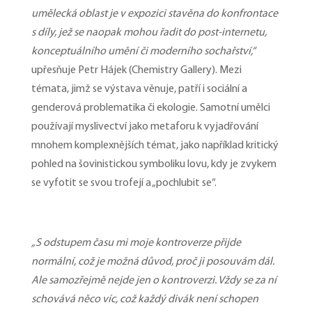
umělecká oblast je v expozici stavěna do konfrontace
s díly, jež se naopak mohou řadit do post-internetu,
konceptuálního umění či moderního sochařství,“
upřesňuje Petr Hájek (Chemistry Gallery). Mezi
témata, jimž se výstava věnuje, patří i sociální a
genderová problematika či ekologie. Samotní umělci
používají myslivectví jako metaforu k vyjadřování
mnohem komplexnějších témat, jako například kritický
pohled na šovinistickou symboliku lovu, kdy je zvykem
se vyfotit se svou trofejí a „pochlubit se“.
„
S odstupem času mi moje kontroverze přijde
normální, což je možná důvod, proč ji posouvám dál.
Ale samozřejmě nejde jen o kontroverzi. Vždy se za ní
schovává něco víc, což každý divák není schopen