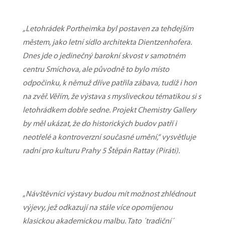
„Letohrádek Portheimka byl postaven za tehdejším
městem, jako letní sídlo architekta Dientzenhofera.
Dnes jde o jedinečný barokní skvost v samotném
centru Smíchova, ale původně to bylo místo
odpočinku, k němuž dříve patřila zábava, tudíž i hon
na zvěř. Věřím, že výstava s mysliveckou tématikou si s
letohrádkem dobře sedne. Projekt Chemistry Gallery
by měl ukázat, že do historických budov patří i
neotřelé a kontroverzní současné umění,“ vysvětluje
radní pro kulturu Prahy 5 Štěpán Rattay (Piráti).
„
Návštěvníci výstavy budou mít možnost zhlédnout
výjevy, jež odkazují na stále více opomíjenou
klasickou akademickou malbu. Tato ´tradiční´