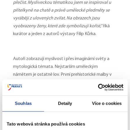
přečíst. Mysliveckou tématikou jsem se inspiroval u
přítelkyně na chatě a právě umělecké předměty se
vyrábějí z ulovených zvířat. Na obrazech jsou
vyobrazeny ženy, které zde symbolizují kořist,“
říká
kurátor a jeden z autorů výstavy Filip Kůrka.
Autoři zobrazují myslivost i přes imaginární světy a
mytologická témata. Nejstarším uměleckým
námětem je ostatně lov. První prehistorické malby v
jeskynních komplexech Altamiry a Lascaux
zobrazovaly právě lov a dodnes je toto téma aktuální
– jen již není tolik jednoznačné, kdo je lovec a kdo
Souhlas
Detaily
Více o cookies
kořist. V chaosu uspěchané doby, která přináší stále
nové technologické převraty, je mnohem obtížnější
rozhodnout, co za umění považovat lze, a co je jen
Tato webová stránka používá cookies
strojově vygenerovaný obraz.