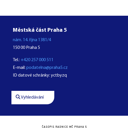
Městská část Praha 5
nám. 14. října 1381/4
150 00 Praha 5
Tel.:
+420 257 000 511
E-mail:
podatelna@praha5.cz
ID datové schránky: yctbyzq
Vyhledávání