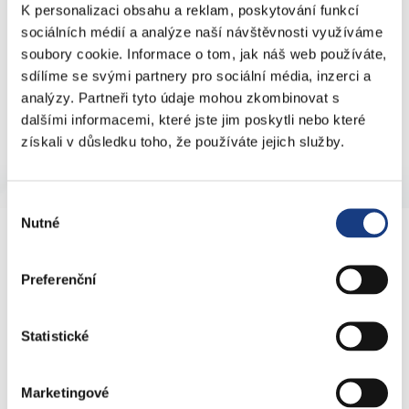
K personalizaci obsahu a reklam, poskytování funkcí
sociálních médií a analýze naší návštěvnosti využíváme
soubory cookie. Informace o tom, jak náš web používáte,
sdílíme se svými partnery pro sociální média, inzerci a
Více informací naleznete na
www.portheimka.cz
.
analýzy. Partneři tyto údaje mohou zkombinovat s
dalšími informacemi, které jste jim poskytli nebo které
získali v důsledku toho, že používáte jejich služby.
Výběr
Nutné
souhlasu
KONTAKTY
Preferenční
nám. 14. října 4
Statistické
Podatelna
Sociální záležitosti
Živnostenské záležitosti
Marketingové