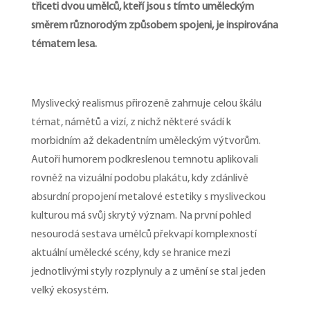
třiceti dvou umělců, kteří jsou s tímto uměleckým
směrem různorodým způsobem spojeni, je inspirována
tématem lesa.
Myslivecký realismus přirozeně zahrnuje celou škálu
témat, námětů a vizí, z nichž některé svádí k
morbidním až dekadentním uměleckým výtvorům.
Autoři humorem podkreslenou temnotu aplikovali
rovněž na vizuální podobu plakátu, kdy zdánlivě
absurdní propojení metalové estetiky s mysliveckou
kulturou má svůj skrytý význam. Na první pohled
nesourodá sestava umělců překvapí komplexností
aktuální umělecké scény, kdy se hranice mezi
jednotlivými styly rozplynuly a z umění se stal jeden
velký ekosystém.