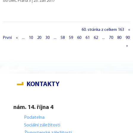
od
ÚMČ Praha 5
|
25. září 2017
60. stránka z celkem 163
«
První
«
...
10
20
30
...
58
59
60
61
62
...
70
80
90
»
KONTAKTY
nám. 14. října 4
Podatelna
Sociální záležitosti