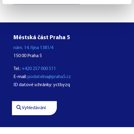
Městská část Praha 5
nám. 14. října 1381/4
150 00 Praha 5
Tel.:
+420 257 000 511
E-mail:
podatelna@praha5.cz
ID datové schránky: yctbyzq
Vyhledávání