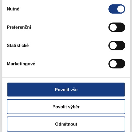
Výběr
Poplatky
Nutné
souhlasu
Přestupky obecné
Volby
Preferenční
Statistické
Štefánikova 17
Bytové záležitosti
Marketingové
Preslova 5
Parkovací karty
Povolit vše
Povolit výběr
Objednejte se na úřad
online
Odmítnout