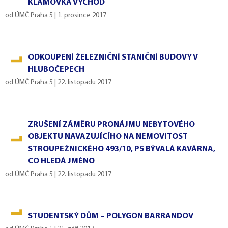
KLAMOVKA VÝCHOD
od
ÚMČ Praha 5
|
1. prosince 2017
ODKOUPENÍ ŽELEZNIČNÍ STANIČNÍ BUDOVY V
HLUBOČEPECH
od
ÚMČ Praha 5
|
22. listopadu 2017
ZRUŠENÍ ZÁMĚRU PRONÁJMU NEBYTOVÉHO
OBJEKTU NAVAZUJÍCÍHO NA NEMOVITOST
STROUPEŽNICKÉHO 493/10, P5 BÝVALÁ KAVÁRNA,
CO HLEDÁ JMÉNO
od
ÚMČ Praha 5
|
22. listopadu 2017
STUDENTSKÝ DŮM – POLYGON BARRANDOV