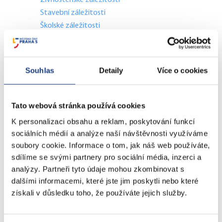
Živnostenské záležitosti
Stavební záležitosti
Školské záležitosti
Přestupky dopravní - objektivní odpovědnost
Komunální odpad
Lovecké a rybářské lístky
Souhlas
Detaily
Více o cookies
Doprava - zvláštní užívání komunikací
Doprava - dopravní značení
Doprava - přestupky na komunikacích
Tato webová stránka používá cookies
Přestupky dopravní - správní řízení
K personalizaci obsahu a reklam, poskytování funkcí
sociálních médií a analýze naší návštěvnosti využíváme
soubory cookie. Informace o tom, jak náš web používáte,
Štefánikova 13,15
sdílíme se svými partnery pro sociální média, inzerci a
Informace
analýzy. Partneři tyto údaje mohou zkombinovat s
Vedení MČ
dalšími informacemi, které jste jim poskytli nebo které
Osobní doklady
získali v důsledku toho, že používáte jejich služby.
Czech POINT
Matriční záležitosti