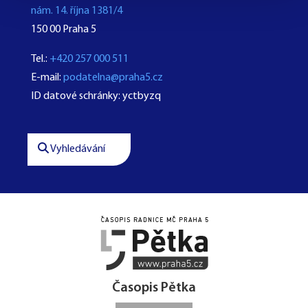
nám. 14. října 1381/4
150 00 Praha 5
Tel.:
+420 257 000 511
E-mail:
podatelna@praha5.cz
ID datové schránky: yctbyzq
Vyhledávání




Časopis Pětka