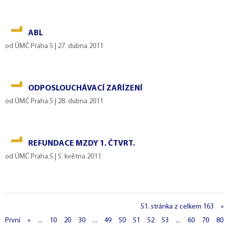
ABL
od
ÚMČ Praha 5
|
27. dubna 2011
ODPOSLOUCHÁVACÍ ZAŘÍZENÍ
od
ÚMČ Praha 5
|
28. dubna 2011
REFUNDACE MZDY 1. ČTVRT.
od
ÚMČ Praha 5
|
5. května 2011
51. stránka z celkem 163
«
První
«
...
10
20
30
...
49
50
51
52
53
...
60
70
80