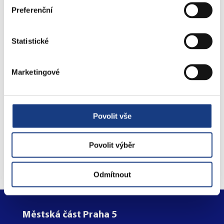
Štefánikova 17
Preferenční
Bytové záležitosti
Statistické
Preslova 5
Parkovací karty
Marketingové
Povolit vše
Objednejte se na úřad
online
Povolit výběr
Odmítnout
Městská část Praha 5