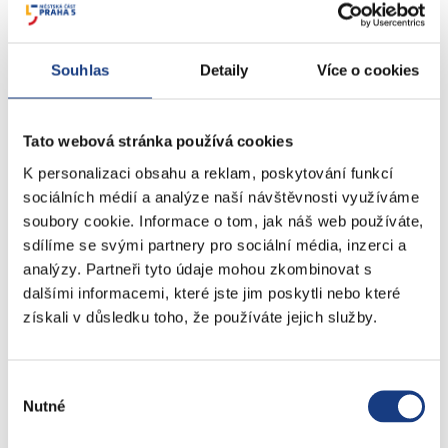
Doprava - zvláštní užívání komunikací
Doprava - dopravní značení
Doprava - přestupky na komunikacích
Souhlas
Detaily
Více o cookies
Přestupky dopravní - správní řízení
Tato webová stránka používá cookies
Štefánikova 13,15
K personalizaci obsahu a reklam, poskytování funkcí
Informace
sociálních médií a analýze naší návštěvnosti využíváme
Vedení MČ
soubory cookie. Informace o tom, jak náš web používáte,
Osobní doklady
sdílíme se svými partnery pro sociální média, inzerci a
Czech POINT
analýzy. Partneři tyto údaje mohou zkombinovat s
dalšími informacemi, které jste jim poskytli nebo které
Matriční záležitosti
získali v důsledku toho, že používáte jejich služby.
Poplatky
Přestupky obecné
Volby
Výběr
Nutné
souhlasu