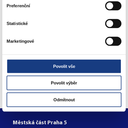
Štefánikova 17
Preferenční
Bytové záležitosti
Statistické
Preslova 5
Parkovací karty
Marketingové
Povolit vše
Objednejte se na úřad
online
Povolit výběr
Odmítnout
Městská část Praha 5