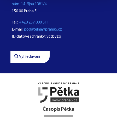
nám. 14. října 1381/4
150 00 Praha 5
Tel.:
+420 257 000 511
E-mail:
podatelna@praha5.cz
ID datové schránky: yctbyzq
Vyhledávání




Časopis Pětka