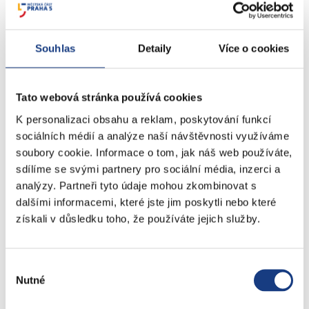
Doprava - zvláštní užívání komunikací
Doprava - dopravní značení
Doprava - přestupky na komunikacích
Souhlas
Detaily
Více o cookies
Přestupky dopravní - správní řízení
Tato webová stránka používá cookies
Štefánikova 13,15
K personalizaci obsahu a reklam, poskytování funkcí
Informace
sociálních médií a analýze naší návštěvnosti využíváme
Vedení MČ
soubory cookie. Informace o tom, jak náš web používáte,
Osobní doklady
sdílíme se svými partnery pro sociální média, inzerci a
Czech POINT
analýzy. Partneři tyto údaje mohou zkombinovat s
dalšími informacemi, které jste jim poskytli nebo které
Matriční záležitosti
získali v důsledku toho, že používáte jejich služby.
Poplatky
Přestupky obecné
Volby
Výběr
Nutné
souhlasu