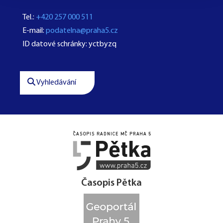
Tel.:
+420 257 000 511
E-mail:
podatelna@praha5.cz
ID datové schránky: yctbyzq
Vyhledávání




Časopis Pětka