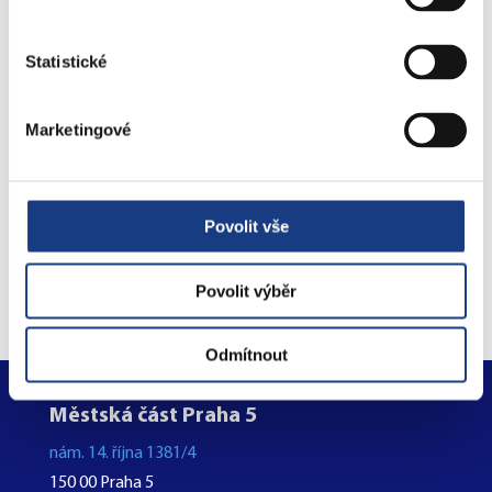
Preslova 5
Statistické
Parkovací karty
Marketingové
Objednejte se na úřad
Povolit vše
online
Povolit výběr
Odmítnout
Městská část Praha 5
nám. 14. října 1381/4
150 00 Praha 5