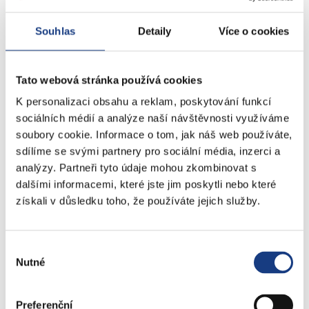
Doprava - přestupky na komunikacích
Přestupky dopravní - správní řízení
Souhlas
Detaily
Více o cookies
Štefánikova 13,15
Tato webová stránka používá cookies
Informace
K personalizaci obsahu a reklam, poskytování funkcí
Vedení MČ
sociálních médií a analýze naší návštěvnosti využíváme
Osobní doklady
soubory cookie. Informace o tom, jak náš web používáte,
Czech POINT
sdílíme se svými partnery pro sociální média, inzerci a
Matriční záležitosti
analýzy. Partneři tyto údaje mohou zkombinovat s
dalšími informacemi, které jste jim poskytli nebo které
Poplatky
získali v důsledku toho, že používáte jejich služby.
Přestupky obecné
Volby
Výběr
Nutné
souhlasu
Štefánikova 17
Preferenční
Bytové záležitosti