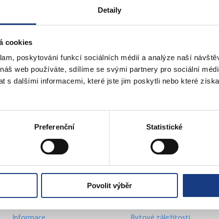
Detaily
á cookies
klam, poskytování funkcí sociálních médií a analýze naší návšt
 náš web používáte, sdílíme se svými partnery pro sociální média
 s dalšími informacemi, které jste jim poskytli nebo které získa
 z celkem 163
« První
«
...
10
20
30
...
159
160
161
162
16
Preferenční
Statistické
Povolit výběr
tefánikova 13,15
Štefánikova 17
Informace
Bytové záležitosti