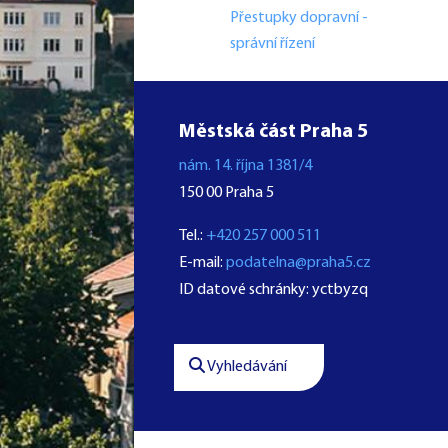
Přestupky dopravní -
správní řízení
Městská část Praha 5
nám. 14. října 1381/4
150 00 Praha 5
Tel.:
+420 257 000 511
E-mail:
podatelna@praha5.cz
ID datové schránky: yctbyzq
Vyhledávání