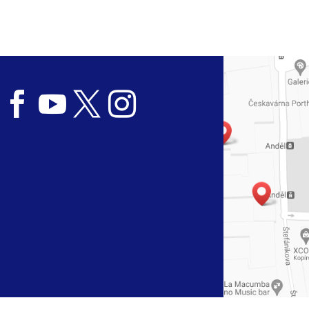



