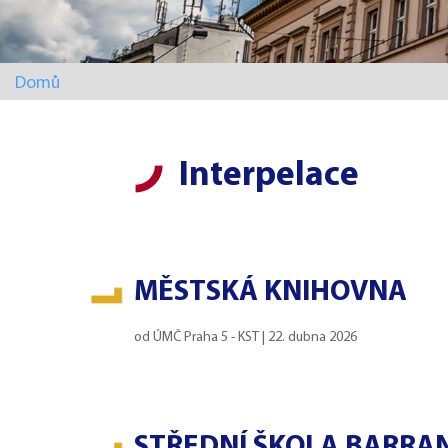
Domů
Interpelace
MĚSTSKÁ KNIHOVNA
od
ÚMČ Praha 5 - KST
|
22. dubna 2026
STŘEDNÍ ŠKOLA BARRA