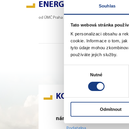
ENERGETIKA
Souhlas
od
ÚMČ Praha 5 - KST
|
17. června 2026
Tato webová stránka použív
K personalizaci obsahu a re
cookie. Informace o tom, jak
tyto údaje mohou zkombinovat
162. stránka
používáte jejich služby.
Výběr
Nutné
souhlasu
KONTAKTY
Odmítnout
nám. 14. října 4
Š
Podatelna